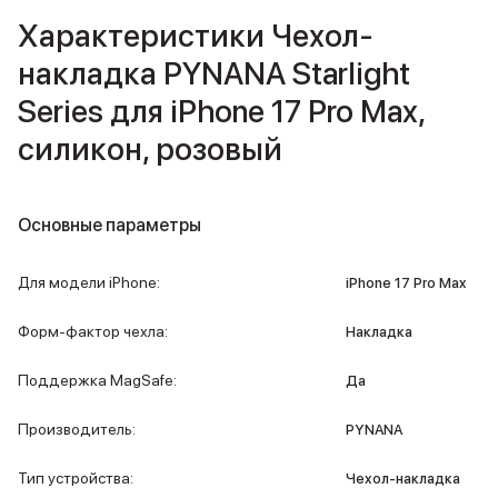
iPad 512 Gb
Характеристики Чехол-
iPad 256 Gb
iPad 128 Gb
накладка PYNANA Starlight
Аксессуары для iPad
Series для iPhone 17 Pro Max,
Чехлы для iPad
Защитные стекла для iPad
силикон, розовый
Беспроводные зарядные устройства
Сетевые зарядные устройства
Кабели
Основные параметры
Внешние аккумуляторы
Клавиатуры для iPad
Стилусы
Для модели iPhone
:
iPhone 17 Pro Max
3D Стикеры
Баннер ПВЗ
Форм-фактор чехла
:
Накладка
Баннер гарантия
Баннер доставка
Поддержка MagSafe
:
Да
Mac
MacBook Pro
Производитель
:
PYNANA
MacBook Pro M5 Max
MacBook Pro M5 Pro
Тип устройства
:
Чехол-накладка
MacBook Pro M5