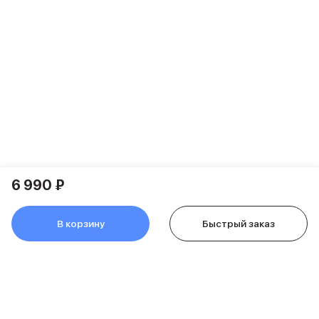
Питание и кабели
Зарядные устройства
Внешние аккумуляторы
Адаптеры
Кабели
Мультимедиа
Акустические системы
Наушники
Защита устройства
Защитные стекла
Ремешки для часов
6 990 ₽
Сумки и рюкзаки
Поисковые трекеры
Чехлы
В корзину
Быстрый заказ
Наклейки
Ремешки для iPhone
Аксессуары для гаджетов
Пульты ДУ
Аксессуары для игровых приставок
Держатели и подставки