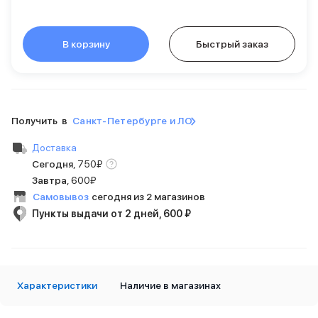
Внешние аккумуляторы
Кабели Lightning
USB-C кабели
В корзину
Быстрый заказ
3D Стикеры
Ремешки для смартфонов
Кардхолдеры MagSafe
iPad
iPad Pro
Получить в
Санкт-Петербурге и ЛО
iPad Pro 13″
Доставка
iPad Pro 11″
Сегодня
,
750
₽
iPad Air
Завтра
,
600₽
iPad Air 13″
iPad Air 11″
Самовывоз
сегодня из 2 магазинов
iPad Air 10.9″
Пункты выдачи от 2 дней, 600 ₽
iPad
iPad 11″
iPad mini
Объем памяти iPad
Характеристики
Наличие в магазинах
iPad 2048 Gb
iPad 1024 Gb