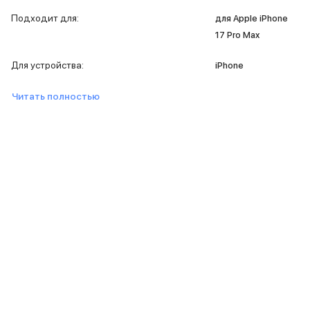
MacBook Pro M4 Max
Подходит для
:
для Apple iPhone
MacBook Neo
17 Pro Max
MacBook Air
MacBook Air M5
Для устройства
:
iPhone
MacBook Air M4
MacBook Air M3
Читать полностью
iMac
Mac mini
Аксессуары для Mac
Чехлы для MacBook
Сумки и рюкзаки
Мыши
Клавиатуры
Кабели
Внешние накопители
Мультипортовые адаптеры
Карты памяти и флэш-накопители
3D Стикеры
Баннер ПВЗ
Баннер гарантия