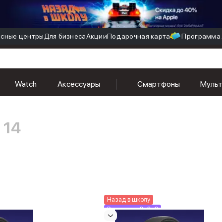
сные центры
Для бизнеса
Акции
Подарочная карта
Программа 
Watch
Аксессуары
Смартфоны
Муль
- 14
Назад в школу
Рассрочка 0-0-6