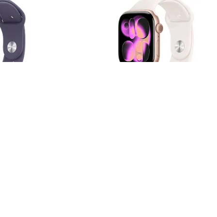
atch Series
Смарт-часы Apple Watch Series
с -
11 GPS 46mm (корпус - розовое
ок Sport
золото, ремешок Sport Band
размер M/L)
светло-розовый, размер M/L)
42 990 ₽
0 ₽
51 590 ₽
трый заказ
Купить
Быстрый заказ
Рассрочка 0-0-6