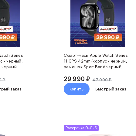
atch Series
Смарт-часы Apple Watch Series
с - черный,
11 GPS 42mm (корпус - черный,
 черный,
ремешок Sport Band черный,
размер M/L)
29 990 ₽
0 ₽
47 990 ₽
трый заказ
Купить
Быстрый заказ
Рассрочка 0-0-6