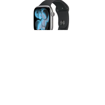
Смарт-часы Apple Watch Series
11 GPS 46mm (корпус -
космический серый, ремешок
Sport Band черный, размер M/L)
42 990 ₽
51 590 ₽
Купить
Быстрый заказ
Рассрочка 0-0-6