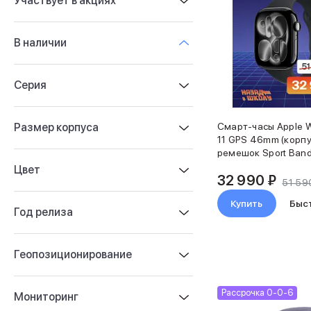
Участвует в акциях
iPhone 17e
iPhone 17 Pro
В наличии
iPhone 17 Pro Max
Баннер пвз
сплит
Найти
Серия
Баннер гарантия
Баннер доставка
iPhone
Размер корпуса
Смарт-часы Apple W
Ничего не нашлось
Баннер ПВЗ
11 GPS 46mm (корпу
Баннер гарантия
ремешок Sport Band
размер S/M)
Баннер доставка
Цвет
32 990 ₽
iPhone Air
51 59
iPhone 17
Купить
Быс
Год релиза
iPhone 17 Pro Max
iPhone 17 Pro
iPhone 17
Геопозиционирование
iPhone 17e
iPhone 16
iPhone 16 Pro Max
Рассрочка 0-0-6
Мониторинг
iPhone 16 Pro