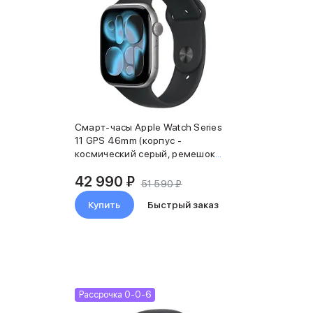
Смарт-часы Apple Watch Series
11 GPS 46mm (корпус -
космический серый, ремешок
Sport Band черный, размер S/M)
42 990 ₽
51 590 ₽
Купить
Быстрый заказ
Рассрочка 0-0-6