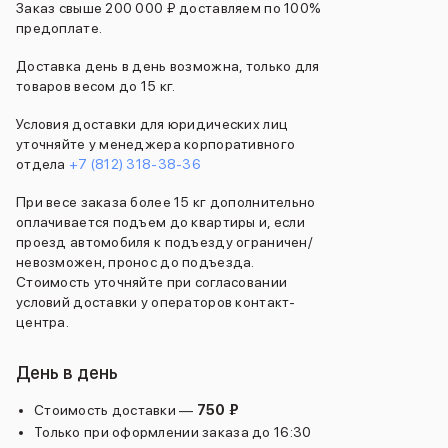
Баннер пвз
Заказ свыше 200 000 ₽ доставляем по 100%
предоплате.
сплит
Баннер гарантия
Доставка день в день возможна, только для
Баннер доставка
товаров весом до 15 кг.
iPhone
Баннер ПВЗ
Условия доставки для юридических лиц
Баннер гарантия
уточняйте у менеджера корпоративного
Баннер доставка
отдела
+7 (812) 318-38-36
iPhone Air
При весе заказа более 15 кг дополнительно
iPhone 17
оплачивается подъем до квартиры и, если
iPhone 17 Pro Max
проезд автомобиля к подъезду ограничен/
iPhone 17 Pro
невозможен, пронос до подъезда.
iPhone 17
Стоимость уточняйте при согласовании
iPhone 17e
условий доставки у операторов контакт-
iPhone 16
центра.
iPhone 16 Pro Max
iPhone 16 Pro
День в день
iPhone 16 Plus
iPhone 16
Стоимость доставки —
750 ₽
iPhone 16e
Только при оформлении заказа до 16:30
iPhone 15