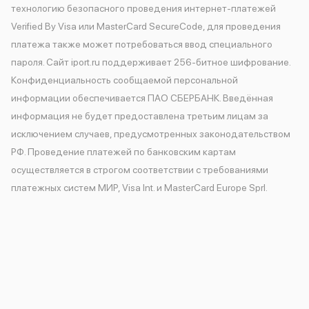
Apple Watch Series 11
технологию безопасного проведения интернет-платежей
товар был куплен в интернет-магазине, мы рекомендуем
Apple Watch Ultra 3
Verified By Visa или MasterCard SecureCode, для проведения
вам позвонить по телефону интернет-магазина.
Apple Watch Ultra 2 (2024)
платежа также может потребоваться ввод специального
Apple Watch SE 3
пароля. Сайт iport.ru поддерживает 256-битное шифрование.
Apple Watch SE (2024)
Аксессуары для Watch
Конфиденциальность сообщаемой персональной
Защитные стекла для Watch
информации обеспечивается ПАО СБЕРБАНК. Введённая
Ремешки для Watch
информация не будет предоставлена третьим лицам за
Кабели Lightning
исключением случаев, предусмотренных законодательством
Зарядные устройства с MagSafe
РФ. Проведение платежей по банковским картам
Баннер ПВЗ
Баннер гарантия
осуществляется в строгом соответствии с требованиями
Баннер доставка
платежных систем МИР, Visa Int. и MasterCard Europe Sprl.
Аксессуары
Периферия
Накопители
Стилусы
Карты памяти и флэш-накопители
Клавиатуры
Мыши и коврики для мышей
Wi-Fi роутеры и маршрутизаторы