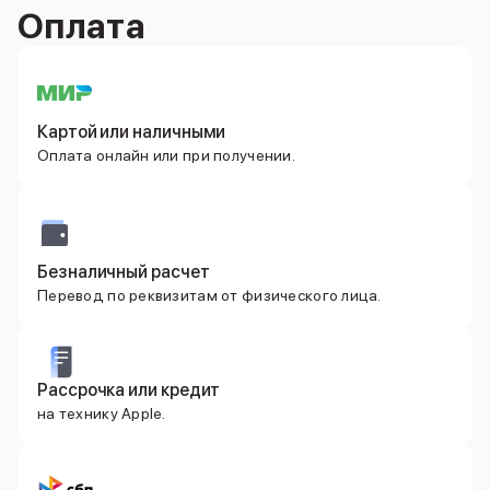
iPad 512 Gb
Оплата
iPad 256 Gb
iPad 128 Gb
Аксессуары для iPad
Чехлы для iPad
Защитные стекла для iPad
Картой или наличными
Беспроводные зарядные устройства
Оплата онлайн или при получении.
Сетевые зарядные устройства
Кабели
Внешние аккумуляторы
Клавиатуры для iPad
Стилусы
Безналичный расчет
3D Стикеры
Перевод по реквизитам от физического лица.
Баннер ПВЗ
Баннер гарантия
Баннер доставка
Рассрочка или кредит
Mac
на технику Apple.
MacBook Pro
MacBook Pro M5 Max
MacBook Pro M5 Pro
MacBook Pro M5