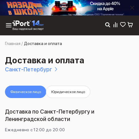
Каталог
Главная
/
Доставка и оплата
Dyson
Фены
Доставка и оплата
Выпрямители
Стайлеры
Санкт-Петербург
Пылесосы
Баннер пвз
сплит
Физическое лицо
Юридическое лицо
Баннер гарантия
Баннер доставка
iPhone 17
Доставка по Санкт-Петербургу и
iPhone 17
Ленинградской области
iPhone 17e
iPhone 17 Pro
Ежедневно с 12:00 до 20:00
iPhone 17 Pro Max