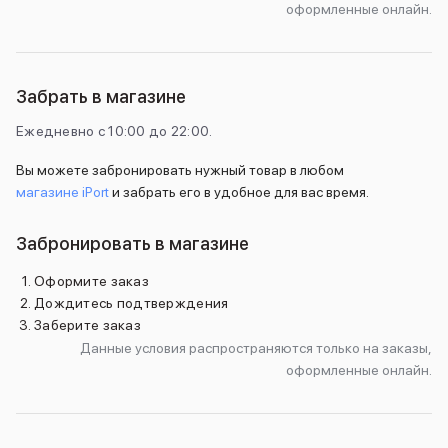
оформленные онлайн.
Внешние аккумуляторы
Кабели Lightning
USB-C кабели
3D Стикеры
Забрать в магазине
Ремешки для смартфонов
Кардхолдеры MagSafe
Ежедневно с 10:00 до 22:00.
iPad
iPad Pro
Вы можете забронировать нужный товар в любом
iPad Pro 13″
магазине iPort
и забрать его в удобное для вас время.
iPad Pro 11″
iPad Air
Забронировать в магазине
iPad Air 13″
iPad Air 11″
Оформите заказ
iPad Air 10.9″
Дождитесь подтверждения
iPad
Заберите заказ
iPad 11″
Данные условия распространяются только на заказы,
iPad mini
оформленные онлайн.
Объем памяти iPad
iPad 2048 Gb
iPad 1024 Gb