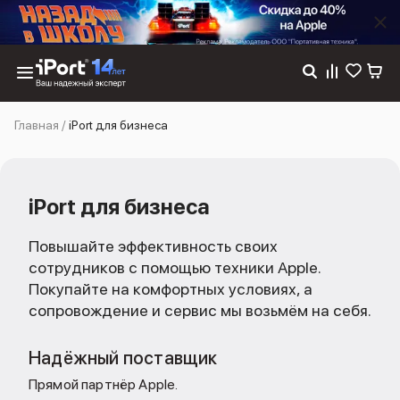
Каталог
Главная
/
iPort для бизнеса
Dyson
Фены
Выпрямители
Стайлеры
iPort для бизнеса
Пылесосы
Баннер пвз
Повышайте эффективность своих
сплит
сотрудников с помощью техники Apple.
Баннер гарантия
Покупайте на комфортных условиях, а
Баннер доставка
iPhone 17
сопровождение и сервис мы возьмём на себя.
iPhone 17
iPhone 17e
Надёжный поставщик
iPhone 17 Pro
Прямой партнёр Apple.
iPhone 17 Pro Max