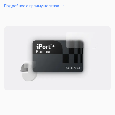
Баннер доставка
Подробнее о преимуществах
AirPods
AirPods Pro 3
AirPods 4
AirPods Max
AirPods Max 2
EarPods
Аксессуары для AirPods
Наклейки
Кабели
Чехлы для AirPods4/4 ANC
Чехлы для AirPods Pro
Чехлы для AirPods Pro 2
Чехлы для AirPods Pro 3
Беспроводные зарядные устройства
Баннер пвз
Баннер сплит
Баннер гарантия
Баннер доставка
Watch