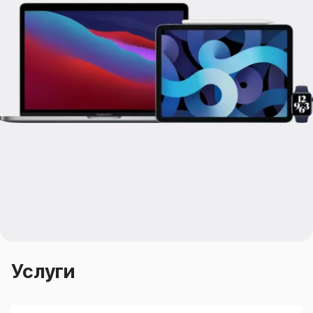
iPhone 15 Pro Max
iPhone 15 Pro
iPhone 15 Plus
iPhone 15
iPhone 14
iPhone 14 Plus
iPhone 14
Объем памяти
iPhone 2048 Gb
iPhone 1024 Gb
iPhone 512 Gb
iPhone 256 Gb
iPhone 128 Gb
Аксессуары для iPhone
AirPods
Чехлы для iPhone
Защитные стекла для iPhone
Услуги
Держатели для смартфонов
Беспроводные зарядные устройства
Сетевые зарядные устройства