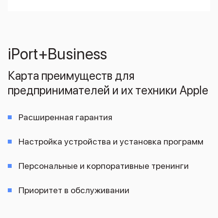
MacBook Pro M4 Max
MacBook Neo
MacBook Air
MacBook Air M5
iPort+Business
MacBook Air M4
MacBook Air M3
Карта преимуществ для
iMac
Mac mini
предпринимателей и их техники Apple
Аксессуары для Mac
Чехлы для MacBook
Расширенная гарантия
Сумки и рюкзаки
Мыши
Клавиатуры
Настройка устройства и установка программ
Кабели
Внешние накопители
Персональные и корпоративные тренинги
Мультипортовые адаптеры
Карты памяти и флэш-накопители
Приоритет в обслуживании
3D Стикеры
Баннер ПВЗ
Баннер гарантия