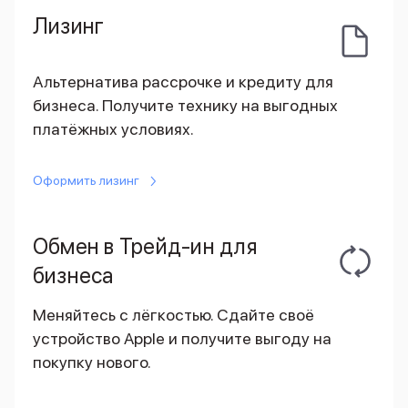
Внешние аккумуляторы
Лизинг
Кабели Lightning
USB-C кабели
3D Стикеры
Альтернатива рассрочке и кредиту для
Ремешки для смартфонов
бизнеса. Получите технику на выгодных
Кардхолдеры MagSafe
платёжных условиях.
iPad
iPad Pro
iPad Pro 13″
Оформить лизинг
iPad Pro 11″
iPad Air
iPad Air 13″
Обмен в Трейд-ин для
iPad Air 11″
бизнеса
iPad Air 10.9″
iPad
iPad 11″
Меняйтесь с лёгкостью. Сдайте своё
iPad mini
устройство Apple и получите выгоду на
Объем памяти iPad
покупку нового.
iPad 2048 Gb
iPad 1024 Gb