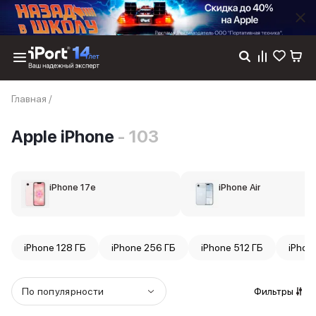
Каталог
Главная
/
Dyson
Фены
Apple iPhone
- 103
Выпрямители
Стайлеры
Пылесосы
Баннер пвз
iPhone 17e
iPhone Air
сплит
Баннер гарантия
Баннер доставка
iPhone 17
iPhone 128 ГБ
iPhone 256 ГБ
iPhone 512 ГБ
iPhon
iPhone 17
iPhone 17e
iPhone 17 Pro
По популярности
Фильтры
iPhone 17 Pro Max