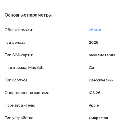
MacBook Pro M4 Max
MacBook Neo
Основные параметры
MacBook Air
MacBook Air M5
Объем памяти
:
256Gb
MacBook Air M4
MacBook Air M3
Год релиза
:
2025
iMac
Mac mini
Тип SIM-карты
:
nano SIM+eSIM
Аксессуары для Mac
Чехлы для MacBook
Поддержка MagSafe
:
Да
Сумки и рюкзаки
Мыши
Тип корпуса
:
Классический
Клавиатуры
Кабели
Операционная система
:
iOS 26
Внешние накопители
Мультипортовые адаптеры
Производитель
:
Apple
Карты памяти и флэш-накопители
3D Стикеры
Тип устройства
:
Смартфон
Баннер ПВЗ
Баннер гарантия