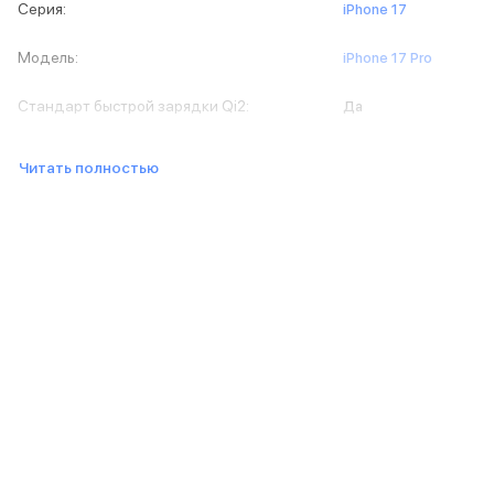
Серия
:
iPhone 17
Баннер доставка
AirPods
Модель
:
iPhone 17 Pro
AirPods Pro 3
AirPods 4
Стандарт быстрой зарядки Qi2
:
Да
AirPods Max
AirPods Max 2
EarPods
Читать полностью
Аксессуары для AirPods
Наклейки
Кабели
Чехлы для AirPods4/4 ANC
Чехлы для AirPods Pro
Чехлы для AirPods Pro 2
Чехлы для AirPods Pro 3
Беспроводные зарядные устройства
Баннер пвз
Баннер сплит
Баннер гарантия
Баннер доставка
Watch