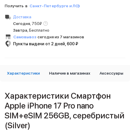
iPad 512 Gb
Получить в
Санкт-Петербурге и ЛО
iPad 256 Gb
iPad 128 Gb
Доставка
Аксессуары для iPad
Сегодня
,
750
₽
Чехлы для iPad
Завтра
, Бесплатно
Защитные стекла для iPad
Самовывоз
сегодня из 7 магазинов
Беспроводные зарядные устройства
Пункты выдачи от 2 дней, 600 ₽
Сетевые зарядные устройства
Кабели
Внешние аккумуляторы
Клавиатуры для iPad
Стилусы
Характеристики
Наличие в магазинах
Аксессуары
3D Стикеры
Баннер ПВЗ
Баннер гарантия
Характеристики Смартфон
Баннер доставка
Apple iPhone 17 Pro nano
Mac
MacBook Pro
SIM+eSIM 256GB, серебристый
MacBook Pro M5 Max
MacBook Pro M5 Pro
(Silver)
MacBook Pro M5