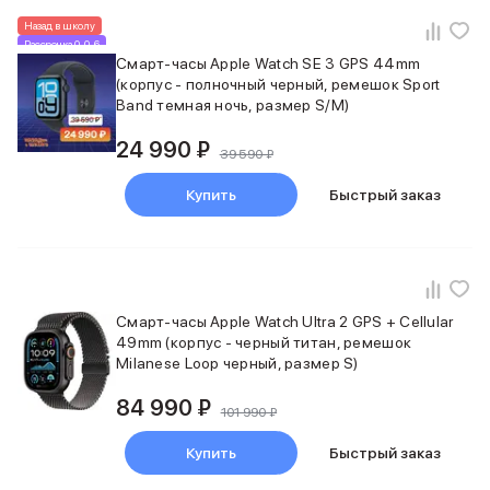
Баннер пвз
Назад в школу
сплит
Рассрочка 0-0-6
Баннер гарантия
Смарт-часы Apple Watch SE 3 GPS 44mm
Баннер доставка
(корпус - полночный черный, ремешок Sport
iPhone
Band темная ночь, размер S/M)
Баннер ПВЗ
24 990 ₽
Баннер гарантия
39 590 ₽
Баннер доставка
Купить
Быстрый заказ
iPhone Air
iPhone 17
iPhone 17 Pro Max
iPhone 17 Pro
iPhone 17
iPhone 17e
Смарт-часы Apple Watch Ultra 2 GPS + Cellular
49mm (корпус - черный титан, ремешок
iPhone 16
Milanese Loop черный, размер S)
iPhone 16 Pro Max
iPhone 16 Pro
84 990 ₽
101 990 ₽
iPhone 16 Plus
iPhone 16
Купить
Быстрый заказ
iPhone 16e
iPhone 15