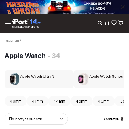
Каталог
Главная
/
Dyson
Фены
Apple Watch
- 34
Выпрямители
Стайлеры
Пылесосы
Баннер пвз
Apple Watch Ultra 3
Apple Watch Series 11
сплит
Баннер гарантия
Баннер доставка
iPhone 17
40mm
41mm
44mm
45mm
49mm
38m
iPhone 17
iPhone 17e
iPhone 17 Pro
По популярности
Фильтры
iPhone 17 Pro Max