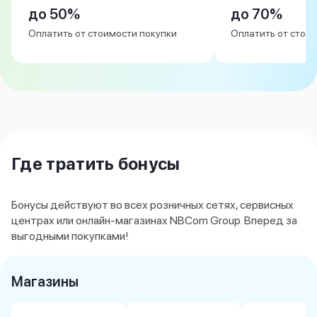
до 50%
до 70%
MacBook Pro M4 Max
MacBook Neo
Оплатить от стоимости покупки
Оплатить от стои
MacBook Air
MacBook Air M5
MacBook Air M4
MacBook Air M3
iMac
Mac mini
Аксессуары для Mac
Чехлы для MacBook
Где тратить бонусы
Сумки и рюкзаки
Мыши
Клавиатуры
Бонусы действуют во всех розничных сетях, сервисных
Кабели
центрах или онлайн-магазинах NBCom Group. Вперед за
Внешние накопители
выгодными покупками!
Мультипортовые адаптеры
Карты памяти и флэш-накопители
3D Стикеры
Магазины
Баннер ПВЗ
Баннер гарантия