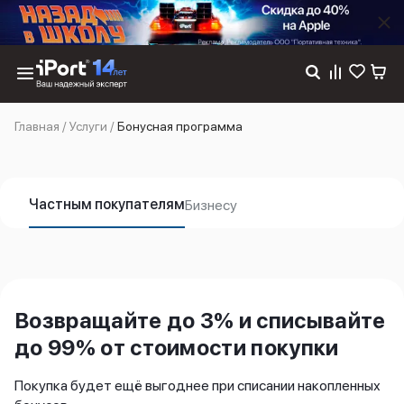
Каталог
Главная
/
Услуги
/
Бонусная программа
Dyson
Фены
Выпрямители
Стайлеры
Частным покупателям
Бизнесу
Пылесосы
Баннер пвз
сплит
Баннер гарантия
Баннер доставка
iPhone 17
Возвращайте до 3% и списывайте
iPhone 17
до 99% от стоимости покупки
iPhone 17e
iPhone 17 Pro
Покупка будет ещё выгоднее при списании накопленных
iPhone 17 Pro Max