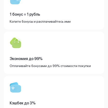
iPhone 15 Pro Max
iPhone 15 Pro
1 бонус = 1 рубль
iPhone 15 Plus
iPhone 15
Копите бонусы и расплачивайтесь ими
iPhone 14
iPhone 14 Plus
iPhone 14
Объем памяти
iPhone 2048 Gb
iPhone 1024 Gb
iPhone 512 Gb
Экономия до 99%
iPhone 256 Gb
Оплачивайте бонусами до 99% стоимости покупки
iPhone 128 Gb
Аксессуары для iPhone
AirPods
Чехлы для iPhone
Защитные стекла для iPhone
Держатели для смартфонов
Беспроводные зарядные устройства
Кэшбек до 3%
Сетевые зарядные устройства