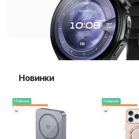
Баннер гарантия
Баннер доставка
Mac
MacBook Pro
MacBook Pro M5 Max
MacBook Pro M5 Pro
MacBook Pro M5
MacBook Pro M4 Max
MacBook Neo
MacBook Air
MacBook Air M5
Новинки
MacBook Air M4
MacBook Air M3
MacBook Air M2
iMac
Новинка
Новинка
Mac mini
Выгоднее вместе
Выгоднее вместе
Аксессуары для Mac
Чехлы для MacBook
Сумки и рюкзаки
Мыши