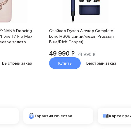
PYNANA Dancing
Стайлер Dyson Airwrap Complete
iPhone 17 Pro Max,
Long HS08 синий/медь (Prussian
зовое золото
Blue/Rich Copper)
49 990 ₽
74 990 ₽
Быстрый заказ
Купить
Быстрый заказ
Гарантия качества
Карта пре