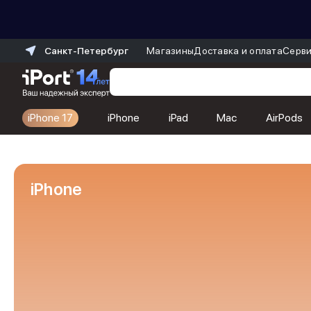
Санкт-Петербург
Магазины
Доставка и оплата
Серви
iPhone 17
iPhone
iPad
Mac
AirPods
Каталог
Dyson
Фены
iPhone
Выпрямители
Стайлеры
Пылесосы
Баннер пвз
сплит
Баннер гарантия
Баннер доставка
iPhone 17
iPhone 17