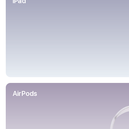
iPad
iPhone 16 Plus
iPhone 16
iPhone 16e
iPhone 15
iPhone 15 Pro Max
iPhone 15 Pro
iPhone 15 Plus
iPhone 15
iPhone 14
iPhone 14 Plus
iPhone 14
Объем памяти
iPhone 2048 Gb
iPhone 1024 Gb
AirPods
iPhone 512 Gb
iPhone 256 Gb
iPhone 128 Gb
Аксессуары для iPhone
AirPods
Чехлы для iPhone