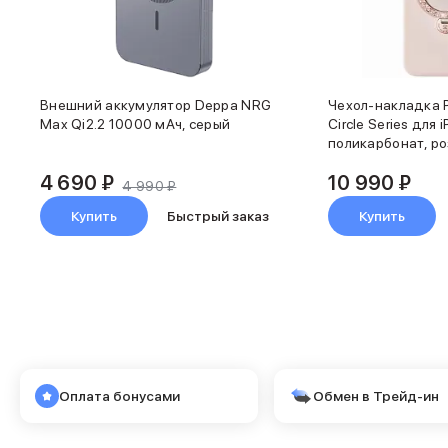
Клавиатуры
Кабели
Внешние накопители
Мультипортовые адаптеры
Карты памяти и флэш-накопители
Внешний аккумулятор Deppa NRG
Чехол-накладка 
3D Стикеры
Max Qi2.2 10000 мАч, серый
Circle Series для 
Баннер ПВЗ
поликарбонат, ро
Баннер гарантия
Баннер доставка
4 690 ₽
10 990 ₽
4 990 ₽
AirPods
Купить
Быстрый заказ
Купить
AirPods Pro 3
AirPods 4
AirPods Max
AirPods Max 2
EarPods
Аксессуары для AirPods
Наклейки
Кабели
Оплата бонусами
Обмен в Трейд-ин
Чехлы для AirPods4/4 ANC
Чехлы для AirPods Pro
Чехлы для AirPods Pro 2