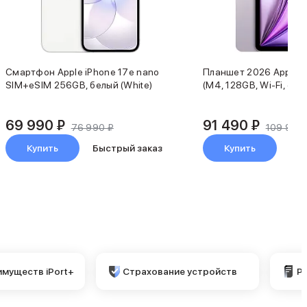
Смартфон Apple iPhone 17e nano
Планшет 2026 Apple iP
SIM+eSIM 256GB, белый (White)
(M4, 128GB, Wi-Fi, фи
69 990 ₽
91 490 ₽
76 990 ₽
109 990
Купить
Быстрый заказ
Купить
Быс
имуществ iPort+
Страхование устройств
Р