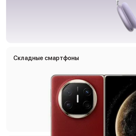
Защитные стекла для iPhone
Держатели для смартфонов
Беспроводные зарядные устройства
Сетевые зарядные устройства
Внешние аккумуляторы
Кабели Lightning
USB-C кабели
3D Стикеры
Ремешки для смартфонов
Складные смартфоны
Кардхолдеры MagSafe
iPad
iPad Pro
iPad Pro 13″
iPad Pro 11″
iPad Air
iPad Air 13″
iPad Air 11″
iPad Air 10.9″
iPad
iPad 11″
iPad mini