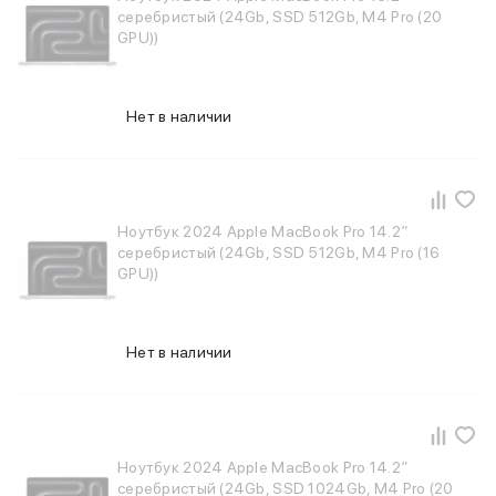
Баннер пвз
серебристый (24Gb, SSD 512Gb, M4 Pro (20
сплит
GPU))
Баннер гарантия
Баннер доставка
iPhone
Нет в наличии
Баннер ПВЗ
Баннер гарантия
Баннер доставка
iPhone Air
iPhone 17
Ноутбук 2024 Apple MacBook Pro 14.2″
iPhone 17 Pro Max
серебристый (24Gb, SSD 512Gb, M4 Pro (16
GPU))
iPhone 17 Pro
iPhone 17
iPhone 17e
iPhone 16
Нет в наличии
iPhone 16 Pro Max
iPhone 16 Pro
iPhone 16 Plus
iPhone 16
Ноутбук 2024 Apple MacBook Pro 14.2″
iPhone 16e
серебристый (24Gb, SSD 1024Gb, M4 Pro (20
iPhone 15