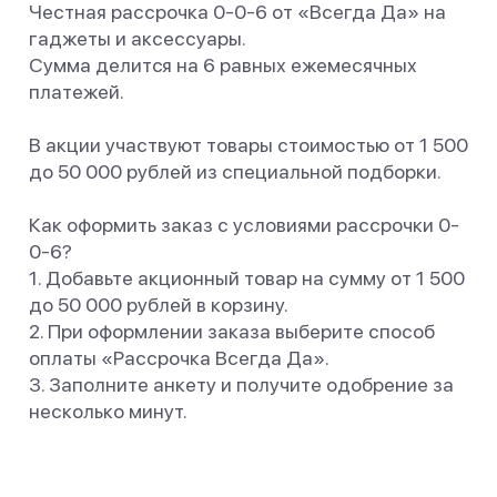
Баннер пвз
Честная рассрочка 0-0-6 от «Всегда Да» на
сплит
гаджеты и аксессуары.
Баннер гарантия
Сумма делитcя на 6 равных ежемесячных
Баннер доставка
платежей.
iPhone
Баннер ПВЗ
В акции участвуют товары стоимостью от 1 500
Баннер гарантия
до 50 000 рублей из специальной подборки.
Баннер доставка
iPhone Air
Как оформить заказ с условиями рассрочки 0-
iPhone 17
0-6?
iPhone 17 Pro Max
1. Добавьте акционный товар на сумму от 1 500
iPhone 17 Pro
iPhone 17
до 50 000 рублей в корзину.
iPhone 17e
2. При оформлении заказа выберите способ
iPhone 16
оплаты «Рассрочка Всегда Да».
iPhone 16 Pro Max
3. Заполните анкету и получите одобрение за
iPhone 16 Pro
несколько минут.
iPhone 16 Plus
iPhone 16
iPhone 16e
iPhone 15