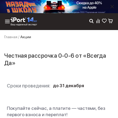
Каталог
Главная
/
Акции
Dyson
Фены
Выпрямители
Честная рассрочка 0-0-6 от «Всегда
Стайлеры
Да»
Пылесосы
Баннер пвз
сплит
Баннер гарантия
Баннер доставка
Сроки проведения:
до
31 декабря
iPhone 17
iPhone 17
iPhone 17e
Покупайте сейчас, а платите — частями, без
iPhone 17 Pro
первого взноса и переплат!
iPhone 17 Pro Max