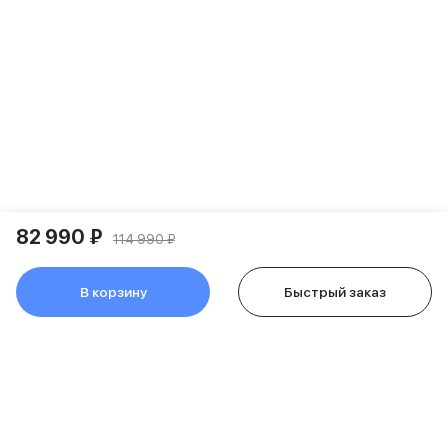
Держатели для смартфонов
Баннер ПВЗ
Смартфоны
Смартфоны Huawei
Складные смартфоны
Смартфоны Samsung
Аксессуары для смартфонов
USB-C кабели
Внешние аккумуляторы
Автомобильные зарядные устройства
Сетевые зарядные устройства
82 990 ₽
114 990 ₽
3D Стикеры
бренды
В корзину
Быстрый заказ
Huawei
Samsung
Google
Баннер ПВЗ
Баннер гарантия
Баннер доставка
Смартфоны Tecno