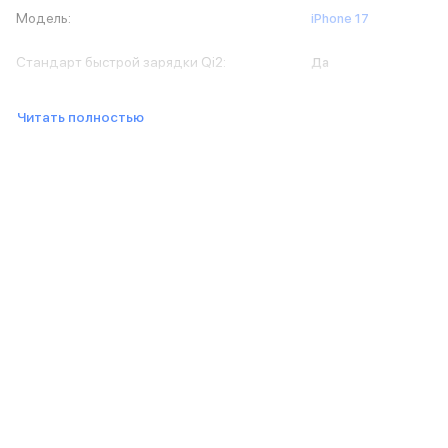
Баннер доставка
Модель
:
iPhone 17
AirPods
AirPods Pro 3
Стандарт быстрой зарядки Qi2
:
Да
AirPods 4
AirPods Max
Читать полностью
AirPods Max 2
EarPods
Аксессуары для AirPods
Наклейки
Кабели
Чехлы для AirPods4/4 ANC
Чехлы для AirPods Pro
Чехлы для AirPods Pro 2
Чехлы для AirPods Pro 3
Беспроводные зарядные устройства
Баннер пвз
Баннер сплит
Баннер гарантия
Баннер доставка
Watch