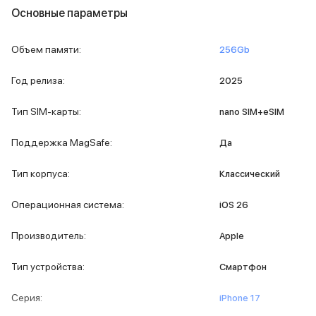
Основные параметры
MacBook Pro M4 Max
MacBook Neo
MacBook Air
Объем памяти
:
256Gb
MacBook Air M5
MacBook Air M4
Год релиза
:
2025
MacBook Air M3
iMac
Тип SIM-карты
:
nano SIM+eSIM
Mac mini
Аксессуары для Mac
Поддержка MagSafe
:
Да
Чехлы для MacBook
Сумки и рюкзаки
Тип корпуса
:
Классический
Мыши
Клавиатуры
Операционная система
:
iOS 26
Кабели
Внешние накопители
Производитель
:
Apple
Мультипортовые адаптеры
Карты памяти и флэш-накопители
Тип устройства
:
Смартфон
3D Стикеры
Баннер ПВЗ
Серия
:
iPhone 17
Баннер гарантия