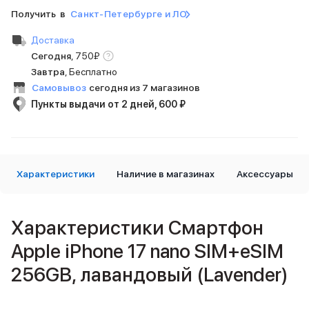
iPad 512 Gb
Получить в
Санкт-Петербурге и ЛО
iPad 256 Gb
iPad 128 Gb
Доставка
Аксессуары для iPad
Сегодня
,
750
₽
Чехлы для iPad
Завтра
, Бесплатно
Защитные стекла для iPad
Самовывоз
сегодня из 7 магазинов
Беспроводные зарядные устройства
Пункты выдачи от 2 дней, 600 ₽
Сетевые зарядные устройства
Кабели
Внешние аккумуляторы
Клавиатуры для iPad
Стилусы
Характеристики
Наличие в магазинах
Аксессуары
3D Стикеры
Баннер ПВЗ
Баннер гарантия
Характеристики Смартфон
Баннер доставка
Apple iPhone 17 nano SIM+eSIM
Mac
MacBook Pro
256GB, лавандовый (Lavender)
MacBook Pro M5 Max
MacBook Pro M5 Pro
MacBook Pro M5