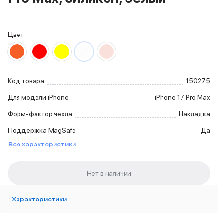
iPhone 15 Pro Max
iPhone 15 Pro
iPhone 15 Plus
Цвет
iPhone 15
iPhone 14
iPhone 14 Plus
iPhone 14
Код товара
150275
Объем памяти
iPhone 2048 Gb
Для модели iPhone
iPhone 17 Pro Max
iPhone 1024 Gb
Форм-фактор чехла
Накладка
iPhone 512 Gb
iPhone 256 Gb
Поддержка MagSafe
Да
iPhone 128 Gb
Все характеристики
Аксессуары для iPhone
AirPods
Чехлы для iPhone
Защитные стекла для iPhone
Держатели для смартфонов
Характеристики
Беспроводные зарядные устройства
Сетевые зарядные устройства