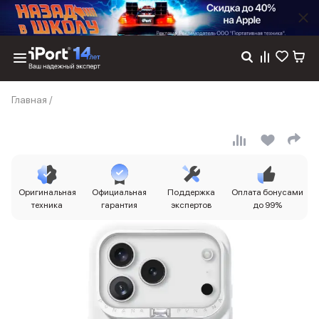
Каталог
Главная
/
Dyson
Фены
Выпрямители
Стайлеры
Пылесосы
Баннер пвз
Оригинальная
Официальная
Поддержка
Оплата бонусами
сплит
техника
гарантия
экспертов
до 99%
Баннер гарантия
Баннер доставка
iPhone 17
iPhone 17
iPhone 17e
iPhone 17 Pro
iPhone 17 Pro Max