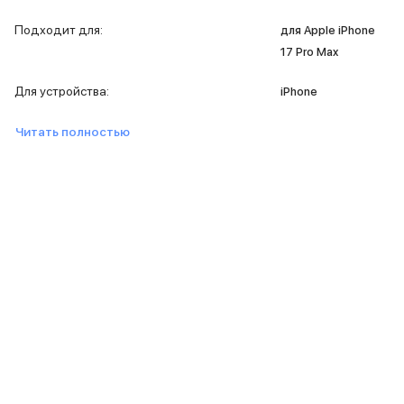
iPad 512 Gb
iPad 256 Gb
Подходит для
:
для Apple iPhone
iPad 128 Gb
17 Pro Max
Аксессуары для iPad
Чехлы для iPad
Для устройства
:
iPhone
Защитные стекла для iPad
Беспроводные зарядные устройства
Читать полностью
Сетевые зарядные устройства
Кабели
Внешние аккумуляторы
Клавиатуры для iPad
Стилусы
3D Стикеры
Баннер ПВЗ
Баннер гарантия
Баннер доставка
Mac
MacBook Pro
MacBook Pro M5 Max
MacBook Pro M5 Pro
MacBook Pro M5