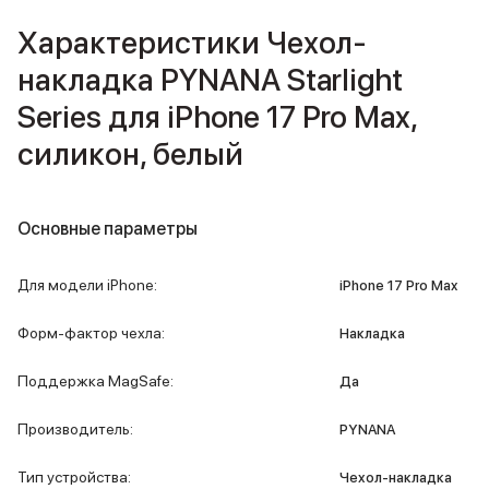
Внешние аккумуляторы
Характеристики Чехол-
Кабели Lightning
USB-C кабели
накладка PYNANA Starlight
3D Стикеры
Series для iPhone 17 Pro Max,
Ремешки для смартфонов
Кардхолдеры MagSafe
силикон, белый
iPad
iPad Pro
iPad Pro 13″
Основные параметры
iPad Pro 11″
iPad Air
iPad Air 13″
Для модели iPhone
:
iPhone 17 Pro Max
iPad Air 11″
iPad Air 10.9″
Форм-фактор чехла
:
Накладка
iPad
iPad 11″
Поддержка MagSafe
:
Да
iPad mini
Объем памяти iPad
Производитель
:
PYNANA
iPad 2048 Gb
iPad 1024 Gb
Тип устройства
:
Чехол-накладка