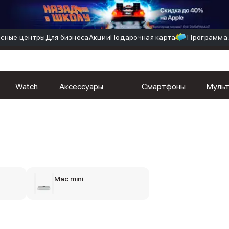
сные центры
Для бизнеса
Акции
Подарочная карта
Программа 
Watch
Аксессуары
Смартфоны
Муль
Mac mini