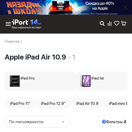
Каталог
Главная
/
Dyson
Фены
Apple iPad Air 10.9
- 1
Выпрямители
Стайлеры
Пылесосы
Баннер пвз
iPad Pro
iPad Air
сплит
Баннер гарантия
Баннер доставка
iPhone 17
iPad Pro 11″
iPad Pro 12.9″
iPad Air 10.9
iPad mini 8.3
iPhone 17
iPhone 17e
iPhone 17 Pro
По популярности
Фильтры
2
iPhone 17 Pro Max