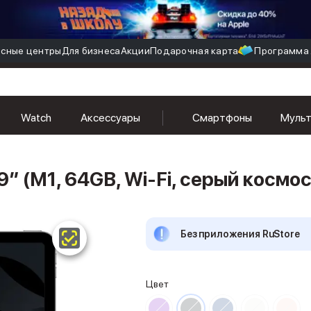
сные центры
Для бизнеса
Акции
Подарочная карта
Программа 
Watch
Аксессуары
Смартфоны
Муль
9″ (M1, 64GB, Wi-Fi, серый космос
Без приложения RuStore
Цвет