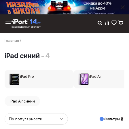
Каталог
Главная
/
Dyson
Фены
iPad синий
- 4
Выпрямители
Стайлеры
Пылесосы
Баннер пвз
iPad Pro
iPad Air
сплит
Баннер гарантия
Баннер доставка
iPhone 17
iPad Air синий
iPhone 17
iPhone 17e
iPhone 17 Pro
По популярности
Фильтры
1
iPhone 17 Pro Max