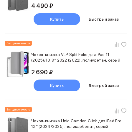
Баннер пвз
4 490 ₽
сплит
Баннер гарантия
Купить
Быстрый заказ
Баннер доставка
iPhone
Баннер ПВЗ
Баннер гарантия
Выгоднее вместе
Баннер доставка
iPhone Air
Чехол-книжка VLP Split Folio для iPad 11
(2025)/10,9″ 2022 (2022), полиуретан, серый
iPhone 17
iPhone 17 Pro Max
2 690 ₽
iPhone 17 Pro
iPhone 17
Купить
Быстрый заказ
iPhone 17e
iPhone 16
iPhone 16 Pro Max
iPhone 16 Pro
Выгоднее вместе
iPhone 16 Plus
iPhone 16
Чехол-книжка Uniq Camden Click для iPad Pro
iPhone 16e
13″ (2024/2025), поликарбонат, серый
iPhone 15