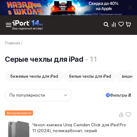
Каталог
Главная
/
Dyson
Фены
Серые чехлы для iPad
- 11
Выпрямители
Стайлеры
Пылесосы
бежевые чехлы для iPad
белые чехлы для iPad
вишнев
Баннер пвз
сплит
Баннер гарантия
По популярности
Фильтры
3
Баннер доставка
iPhone 17
iPhone 17
Выгоднее вместе
iPhone 17e
Чехол-книжка Uniq Camden Click для iPad Pro
iPhone 17 Pro
11 (2024), поликарбонат, серый
iPhone 17 Pro Max