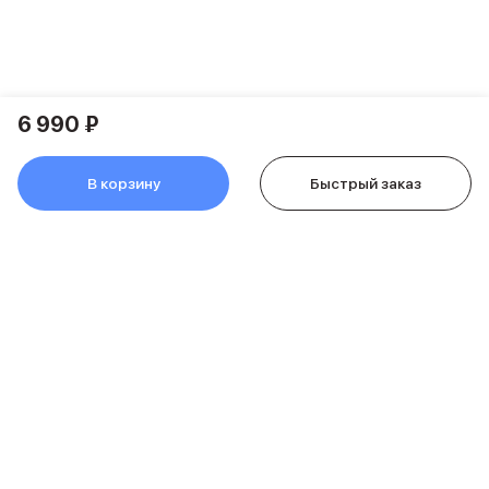
Питание и кабели
Зарядные устройства
Внешние аккумуляторы
Адаптеры
Кабели
6 990 ₽
Мультимедиа
Акустические системы
В корзину
Быстрый заказ
Наушники
Защита устройства
Защитные стекла
Ремешки для часов
Сумки и рюкзаки
Поисковые трекеры
Чехлы
Наклейки
Ремешки для iPhone
Аксессуары для гаджетов
Пульты ДУ
Аксессуары для игровых приставок
Держатели и подставки
О компании