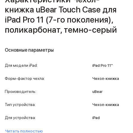
iPad 512 Gb
книжка uBear Touch Case для
iPad 256 Gb
iPad 128 Gb
iPad Pro 11 (7‑го поколения),
Аксессуары для iPad
поликарбонат, темно-серый
Чехлы для iPad
Защитные стекла для iPad
Беспроводные зарядные устройства
Сетевые зарядные устройства
Основные параметры
Кабели
Внешние аккумуляторы
Для модели iPad
:
iPad Pro 11''
Клавиатуры для iPad
Стилусы
Форм-фактор чехла
:
Чехол-книжка
3D Стикеры
Баннер ПВЗ
Производитель
:
uBear
Баннер гарантия
Баннер доставка
Тип устройства
:
Чехол-книжка
Mac
MacBook Pro
Для устройства
:
iPad
MacBook Pro M5 Max
MacBook Pro M5 Pro
Читать полностью
MacBook Pro M5