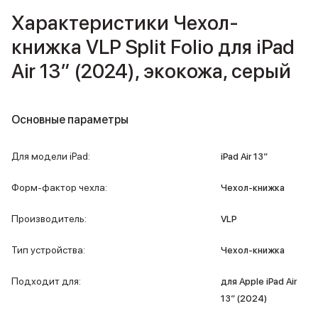
iPad 512 Gb
Характеристики Чехол-
iPad 256 Gb
iPad 128 Gb
книжка VLP Split Folio для iPad
Аксессуары для iPad
Air 13″ (2024), экокожа, серый
Чехлы для iPad
Защитные стекла для iPad
Беспроводные зарядные устройства
Сетевые зарядные устройства
Основные параметры
Кабели
Внешние аккумуляторы
Для модели iPad
:
iPad Air 13″
Клавиатуры для iPad
Стилусы
Форм-фактор чехла
:
Чехол-книжка
3D Стикеры
Баннер ПВЗ
Производитель
:
VLP
Баннер гарантия
Баннер доставка
Тип устройства
:
Чехол-книжка
Mac
MacBook Pro
Подходит для
:
для Apple iPad Air
MacBook Pro M5 Max
13″ (2024)
MacBook Pro M5 Pro
MacBook Pro M5