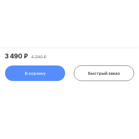
Питание и кабели
Зарядные устройства
Внешние аккумуляторы
Адаптеры
Кабели
Мультимедиа
Акустические системы
Наушники
3 490 ₽
4 290 ₽
Защита устройства
Защитные стекла
В корзину
Ремешки для часов
Быстрый заказ
Сумки и рюкзаки
Поисковые трекеры
Чехлы
Наклейки
Ремешки для iPhone
Аксессуары для гаджетов
Пульты ДУ
Аксессуары для игровых приставок
Держатели и подставки