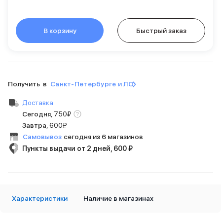
Внешние аккумуляторы
Кабели Lightning
USB-C кабели
В корзину
Быстрый заказ
3D Стикеры
Ремешки для смартфонов
Кардхолдеры MagSafe
iPad
iPad Pro
Получить в
Санкт-Петербурге и ЛО
iPad Pro 13″
Доставка
iPad Pro 11″
Сегодня
,
750
₽
iPad Air
Завтра
,
600₽
iPad Air 13″
iPad Air 11″
Самовывоз
сегодня из 6 магазинов
iPad Air 10.9″
Пункты выдачи от 2 дней, 600 ₽
iPad
iPad 11″
iPad mini
Объем памяти iPad
Характеристики
Наличие в магазинах
iPad 2048 Gb
iPad 1024 Gb