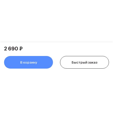
Питание и кабели
Зарядные устройства
Внешние аккумуляторы
Адаптеры
Кабели
Мультимедиа
Акустические системы
Наушники
2 690 ₽
Защита устройства
Защитные стекла
Ремешки для часов
В корзину
Быстрый заказ
Сумки и рюкзаки
Поисковые трекеры
Чехлы
Наклейки
Ремешки для iPhone
Аксессуары для гаджетов
Пульты ДУ
Аксессуары для игровых приставок
Держатели и подставки