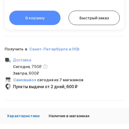
Внешние аккумуляторы
Кабели Lightning
USB-C кабели
В корзину
Быстрый заказ
3D Стикеры
Ремешки для смартфонов
Кардхолдеры MagSafe
iPad
iPad Pro
Получить в
Санкт-Петербурге и ЛО
iPad Pro 13″
Доставка
iPad Pro 11″
Сегодня
,
750
₽
iPad Air
Завтра
,
600₽
iPad Air 13″
iPad Air 11″
Самовывоз
сегодня из 7 магазинов
iPad Air 10.9″
Пункты выдачи от 2 дней, 600 ₽
iPad
iPad 11″
iPad mini
Объем памяти iPad
Характеристики
Наличие в магазинах
iPad 2048 Gb
iPad 1024 Gb