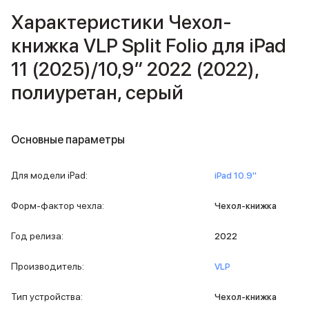
iPad 512 Gb
Характеристики Чехол-
iPad 256 Gb
iPad 128 Gb
книжка VLP Split Folio для iPad
Аксессуары для iPad
11 (2025)/10,9″ 2022 (2022),
Чехлы для iPad
Защитные стекла для iPad
полиуретан, серый
Беспроводные зарядные устройства
Сетевые зарядные устройства
Кабели
Основные параметры
Внешние аккумуляторы
Клавиатуры для iPad
Стилусы
Для модели iPad
:
iPad 10.9''
3D Стикеры
Баннер ПВЗ
Форм-фактор чехла
:
Чехол-книжка
Баннер гарантия
Баннер доставка
Год релиза
:
2022
Mac
MacBook Pro
Производитель
:
VLP
MacBook Pro M5 Max
MacBook Pro M5 Pro
Тип устройства
:
Чехол-книжка
MacBook Pro M5