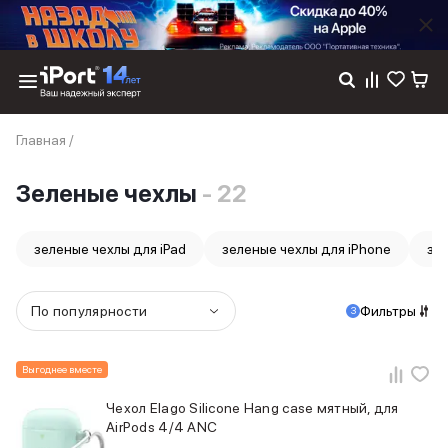
Каталог
Главная
/
Dyson
Фены
Зеленые чехлы
- 22
Выпрямители
Стайлеры
Пылесосы
зеленые чехлы для iPad
зеленые чехлы для iPhone
зе
Баннер пвз
сплит
Баннер гарантия
По популярности
Фильтры
3
Баннер доставка
iPhone 17
iPhone 17
Выгоднее вместе
iPhone 17e
Чехол Elago Silicone Hang case мятный, для
iPhone 17 Pro
AirPods 4/4 ANC
iPhone 17 Pro Max