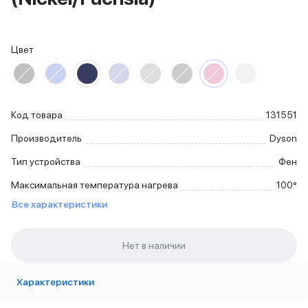
iPhone 15 Pro Max
iPhone 15 Pro
iPhone 15 Plus
Цвет
iPhone 15
iPhone 14
iPhone 14 Plus
iPhone 14
Код товара
131551
Объем памяти
iPhone 2048 Gb
Производитель
Dyson
iPhone 1024 Gb
Тип устройства
Фен
iPhone 512 Gb
iPhone 256 Gb
Максимальная температура нагрева
100°
iPhone 128 Gb
Все характеристики
Аксессуары для iPhone
AirPods
Чехлы для iPhone
Защитные стекла для iPhone
Держатели для смартфонов
Характеристики
Беспроводные зарядные устройства
Сетевые зарядные устройства