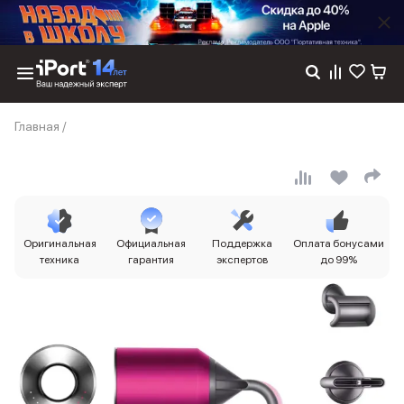
Каталог
Главная
/
Dyson
Фены
Выпрямители
Стайлеры
Пылесосы
Баннер пвз
Оригинальная
Официальная
Поддержка
Оплата бонусами
сплит
техника
гарантия
экспертов
до 99%
Баннер гарантия
Баннер доставка
iPhone 17
iPhone 17
iPhone 17e
iPhone 17 Pro
iPhone 17 Pro Max