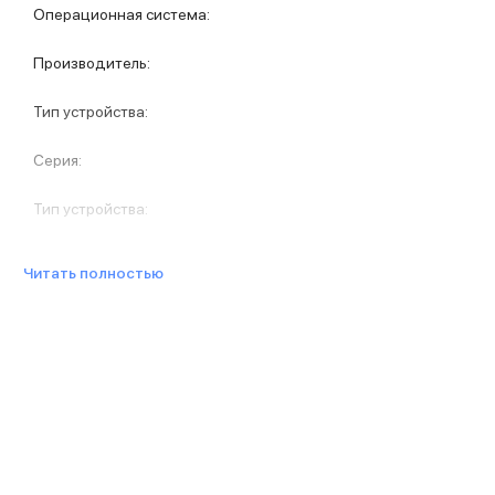
Защитные стекла для iPhone
Операционная система
:
Держатели для смартфонов
Беспроводные зарядные устройства
Производитель
:
Сетевые зарядные устройства
Внешние аккумуляторы
Тип устройства
:
Кабели Lightning
USB-C кабели
Серия
:
3D Стикеры
Ремешки для смартфонов
Тип устройства
:
Кардхолдеры MagSafe
iPad
iPad Pro
Читать полностью
iPad Pro 13″
iPad Pro 11″
iPad Air
iPad Air 13″
iPad Air 11″
iPad Air 10.9″
iPad
iPad 11″
iPad mini