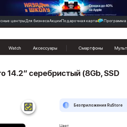
сные центры
Для бизнеса
Акции
Подарочная карта
Программа 
Watch
Аксессуары
Смартфоны
Муль
o 14.2″ серебристый (8Gb, SSD
Без приложения RuStore
Цвет