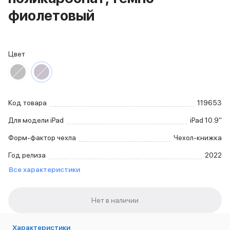
iPhone 15 Pro Max
фиолетовый
iPhone 15 Pro
iPhone 15 Plus
iPhone 15
Цвет
iPhone 14
iPhone 14 Plus
iPhone 14
Объем памяти
iPhone 2048 Gb
Код товара
119653
iPhone 1024 Gb
Для модели iPad
iPad 10.9''
iPhone 512 Gb
iPhone 256 Gb
Форм-фактор чехла
Чехол-книжка
iPhone 128 Gb
Год релиза
2022
Аксессуары для iPhone
AirPods
Все характеристики
Чехлы для iPhone
Защитные стекла для iPhone
Держатели для смартфонов
Беспроводные зарядные устройства
Сетевые зарядные устройства
Характеристики