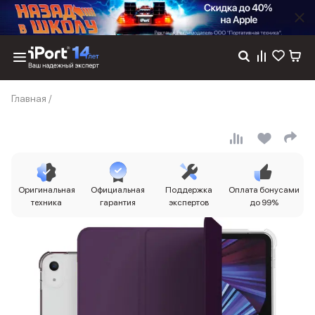
Каталог
Главная
/
Dyson
Фены
Выпрямители
Стайлеры
Пылесосы
Баннер пвз
Оригинальная
Официальная
Поддержка
Оплата бонусами
сплит
техника
гарантия
экспертов
до 99%
Баннер гарантия
Баннер доставка
iPhone 17
iPhone 17
iPhone 17e
iPhone 17 Pro
iPhone 17 Pro Max