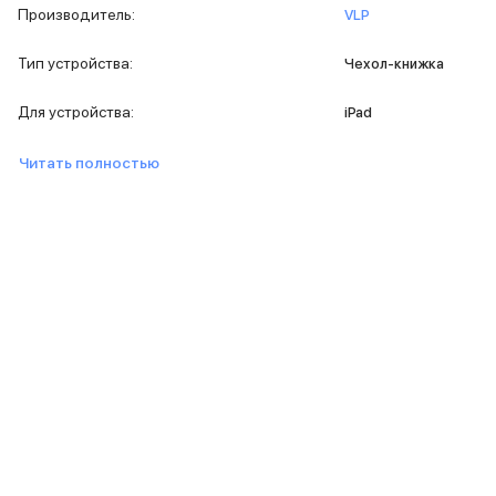
iPad 2048 Gb
Производитель
:
VLP
iPad 1024 Gb
iPad 512 Gb
Тип устройства
:
Чехол-книжка
iPad 256 Gb
iPad 128 Gb
Для устройства
:
iPad
iPad 64 Gb
Аксессуары для iPad
Читать полностью
Чехлы для iPad
Защитные стекла для iPad
Беспроводные зарядные устройства
Сетевые зарядные устройства
Кабели
Внешние аккумуляторы
Клавиатуры для iPad
Стилусы
3D Стикеры
Баннер ПВЗ
Баннер гарантия
Баннер доставка
Mac
MacBook Pro