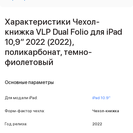
Внешние аккумуляторы
Кабели Lightning
USB-C кабели
Характеристики Чехол-
3D Стикеры
книжка VLP Dual Folio для iPad
Ремешки для смартфонов
Кардхолдеры MagSafe
10,9″ 2022 (2022),
iPad
поликарбонат, темно-
iPad Pro
iPad Pro 13″
фиолетовый
iPad Pro 11″
iPad Air
iPad Air 13″
Основные параметры
iPad Air 11″
iPad Air 10.9″
iPad
Для модели iPad
:
iPad 10.9''
iPad 11″
iPad mini
Форм-фактор чехла
:
Чехол-книжка
2024
2021
Год релиза
:
2022
Объем памяти iPad