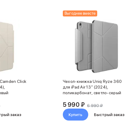
Выгоднее вместе
Camden Click
Чехол-книжка Uniq Ryze 360
4),
для iPad Air 13″ (2024),
евый
поликарбонат, светло-серый
5 990 ₽
₽
6 990 ₽
трый заказ
Купить
Быстрый заказ