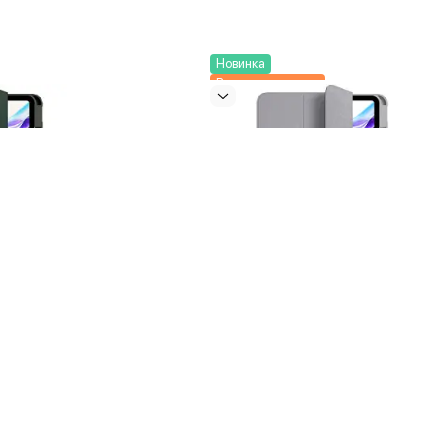
Новинка
Выгоднее вместе
lit Folio для
Чехол-книжка VLP Split Folio для
 экокожа,
iPad Air 13″ (2024), экокожа,
серый
3 490 ₽
4 290 ₽
трый заказ
Купить
Быстрый заказ