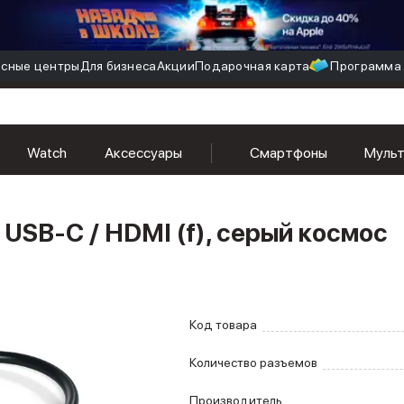
сные центры
Для бизнеса
Акции
Подарочная карта
Программа 
Watch
Аксессуары
Смартфоны
Муль
 USB-C / HDMI (f), серый космос
Код товара
Количество разъемов
Производитель