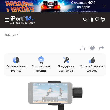
Каталог
Главная
/
Dyson
Фены
Выпрямители
Стайлеры
Пылесосы
Баннер пвз
Оригинальная
Официальная
Поддержка
Оплата бонусами
сплит
техника
гарантия
экспертов
до 99%
Баннер гарантия
Баннер доставка
iPhone 17
iPhone 17
iPhone 17e
iPhone 17 Pro
iPhone 17 Pro Max