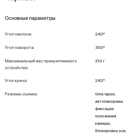
Внешние аккумуляторы
Кабели Lightning
USB-C кабели
Основные параметры
3D Стикеры
Ремешки для смартфонов
Угол наклона
:
240°
Кардхолдеры MagSafe
iPad
Угол поворота
:
300°
iPad Pro
iPad Pro 13″
Максимальный вес прикрепляемого
210 г
iPad Pro 11″
устройства
:
iPad Air
iPad Air 13″
Угол крена
:
240°
iPad Air 11″
iPad Air 10.9″
Режимы съемки
:
time lapse;
iPad
автопанорама;
iPad 11″
фиксация
iPad mini
положения
Объем памяти iPad
камеры;
iPad 2048 Gb
блокировка оси;
iPad 1024 Gb