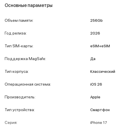
Основные параметры
MacBook Pro M4 Max
MacBook Neo
MacBook Air
Объем памяти
:
256Gb
MacBook Air M5
MacBook Air M4
Год релиза
:
2026
MacBook Air M3
iMac
Тип SIM-карты
:
eSIM+eSIM
Mac mini
Аксессуары для Mac
Поддержка MagSafe
:
Да
Чехлы для MacBook
Сумки и рюкзаки
Тип корпуса
:
Классический
Мыши
Клавиатуры
Операционная система
:
iOS 26
Кабели
Внешние накопители
Производитель
:
Apple
Мультипортовые адаптеры
Карты памяти и флэш-накопители
Тип устройства
:
Смартфон
3D Стикеры
Баннер ПВЗ
Серия
:
iPhone 17
Баннер гарантия