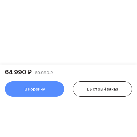
Держатели для смартфонов
Баннер ПВЗ
Смартфоны
Смартфоны Huawei
Складные смартфоны
Смартфоны Samsung
Аксессуары для смартфонов
USB-C кабели
Внешние аккумуляторы
Автомобильные зарядные устройства
Сетевые зарядные устройства
64 990 ₽
69 990 ₽
3D Стикеры
бренды
В корзину
Быстрый заказ
Huawei
Samsung
Google
Баннер ПВЗ
Баннер гарантия
Баннер доставка
Смартфоны Tecno