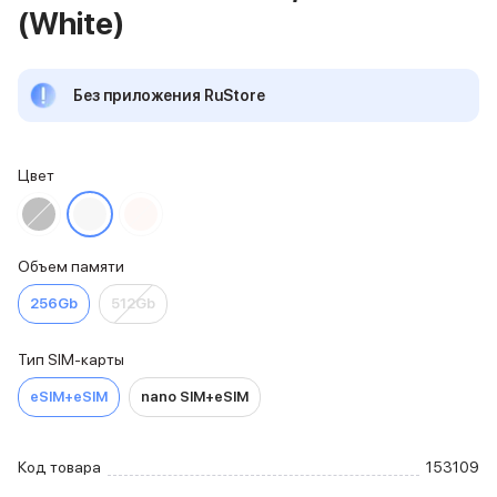
(White)
iPhone 15 Pro Max
iPhone 15 Pro
iPhone 15 Plus
Без приложения RuStore
iPhone 15
iPhone 14
iPhone 14 Plus
iPhone 14
Цвет
Объем памяти
iPhone 2048 Gb
iPhone 1024 Gb
Объем памяти
iPhone 512 Gb
iPhone 256 Gb
256Gb
512Gb
iPhone 128 Gb
Аксессуары для iPhone
Тип SIM-карты
AirPods
Чехлы для iPhone
eSIM+eSIM
nano SIM+eSIM
Защитные стекла для iPhone
Держатели для смартфонов
Беспроводные зарядные устройства
Код товара
153109
Сетевые зарядные устройства