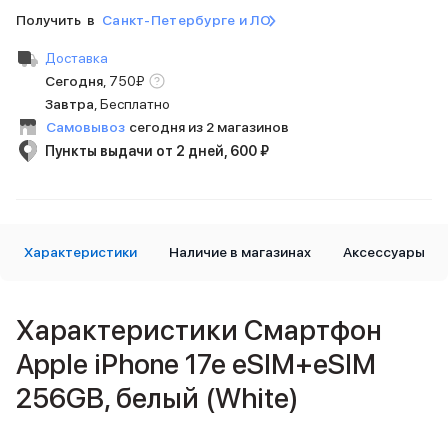
iPad 512 Gb
Получить в
Санкт-Петербурге и ЛО
iPad 256 Gb
iPad 128 Gb
Доставка
Аксессуары для iPad
Сегодня
,
750
₽
Чехлы для iPad
Завтра
, Бесплатно
Защитные стекла для iPad
Самовывоз
сегодня из 2 магазинов
Беспроводные зарядные устройства
Пункты выдачи от 2 дней, 600 ₽
Сетевые зарядные устройства
Кабели
Внешние аккумуляторы
Клавиатуры для iPad
Стилусы
Характеристики
Наличие в магазинах
Аксессуары
3D Стикеры
Баннер ПВЗ
Баннер гарантия
Характеристики Смартфон
Баннер доставка
Apple iPhone 17e eSIM+eSIM
Mac
MacBook Pro
256GB, белый (White)
MacBook Pro M5 Max
MacBook Pro M5 Pro
MacBook Pro M5