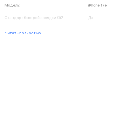
Баннер доставка
Модель
:
iPhone 17e
AirPods
AirPods Pro 3
Стандарт быстрой зарядки Qi2
:
Да
AirPods 4
AirPods Max
Читать полностью
AirPods Max 2
EarPods
Аксессуары для AirPods
Наклейки
Кабели
Чехлы для AirPods4/4 ANC
Чехлы для AirPods Pro
Чехлы для AirPods Pro 2
Чехлы для AirPods Pro 3
Беспроводные зарядные устройства
Баннер пвз
Баннер сплит
Баннер гарантия
Баннер доставка
Watch