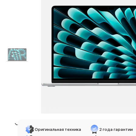
iPhone 17e
iPhone 17 Pro
iPhone 17 Pro Max
Баннер пвз
сплит
Баннер гарантия
Баннер доставка
iPhone
Баннер ПВЗ
Баннер гарантия
Баннер доставка
iPhone Air
iPhone 17
iPhone 17 Pro Max
iPhone 17 Pro
iPhone 17
iPhone 17e
iPhone 16
iPhone 16 Pro Max
Оригинальная техника
2 года гарантии
iPhone 16 Pro