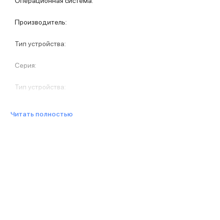
Операционная система
:
Защитные стекла для iPhone
Держатели для смартфонов
Производитель
:
Беспроводные зарядные устройства
Сетевые зарядные устройства
Тип устройства
:
Внешние аккумуляторы
Кабели Lightning
Серия
:
USB-C кабели
3D Стикеры
Тип устройства
:
Ремешки для смартфонов
Кардхолдеры MagSafe
iPad
Читать полностью
iPad Pro
iPad Pro 13″
iPad Pro 11″
iPad Air
iPad Air 13″
iPad Air 11″
iPad Air 10.9″
iPad
iPad 11″
iPad mini