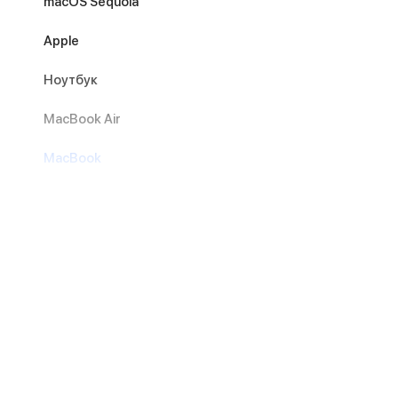
macOS Sequoia
Apple
Ноутбук
MacBook Air
MacBook