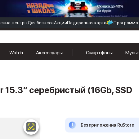
сные центры
Для бизнеса
Акции
Подарочная карта
Программа 
бристый (16Gb, SSD 1024Gb, M5 (10 GPU))
Watch
Аксессуары
Смартфоны
Муль
r 15.3″ серебристый (16Gb, SSD
Без приложения RuStore