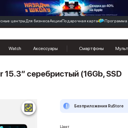
сные центры
Для бизнеса
Акции
Подарочная карта
Программа 
Watch
Аксессуары
Смартфоны
Муль
r 15.3″ серебристый (16Gb, SSD
Без приложения RuStore
Цвет