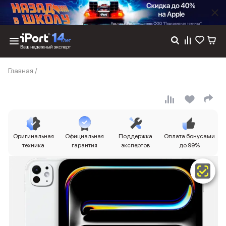
Каталог
Главная
/
Dyson
Фены
Выпрямители
Стайлеры
Пылесосы
Баннер пвз
Оригинальная
Официальная
Поддержка
Оплата бонусами
сплит
техника
гарантия
экспертов
до 99%
Баннер гарантия
Баннер доставка
iPhone 17
iPhone 17
iPhone 17e
iPhone 17 Pro
iPhone 17 Pro Max