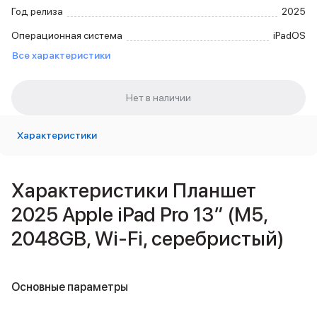
Внешние аккумуляторы
Год релиза
2025
Кабели Lightning
Операционная система
iPadOS
USB-C кабели
Все характеристики
3D Стикеры
Ремешки для смартфонов
Кардхолдеры MagSafe
iPad
iPad Pro
iPad Pro 13″
Характеристики
iPad Pro 11″
iPad Air
iPad Air 13″
Характеристики Планшет
iPad Air 11″
2025 Apple iPad Pro 13″ (M5,
iPad Air 10.9″
iPad
2048GB, Wi-Fi, серебристый)
iPad 11″
iPad mini
Объем памяти iPad
Основные параметры
iPad 2048 Gb
iPad 1024 Gb