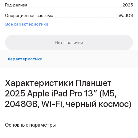
Внешние аккумуляторы
Год релиза
2025
Кабели Lightning
Операционная система
iPadOS
USB-C кабели
Все характеристики
3D Стикеры
Ремешки для смартфонов
Кардхолдеры MagSafe
iPad
iPad Pro
iPad Pro 13″
Характеристики
iPad Pro 11″
iPad Air
iPad Air 13″
Характеристики Планшет
iPad Air 11″
2025 Apple iPad Pro 13″ (M5,
iPad Air 10.9″
iPad
2048GB, Wi-Fi, черный космос)
iPad 11″
iPad mini
Объем памяти iPad
Основные параметры
iPad 2048 Gb
iPad 1024 Gb