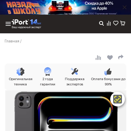
Каталог
Главная
/
Dyson
Фены
Выпрямители
Стайлеры
Пылесосы
Баннер пвз
Оригинальная
2 года
Поддержка
Оплата бонусами до
сплит
техника
гарантии
экспертов
99%
Баннер гарантия
Баннер доставка
iPhone 17
iPhone 17
iPhone 17e
iPhone 17 Pro
iPhone 17 Pro Max