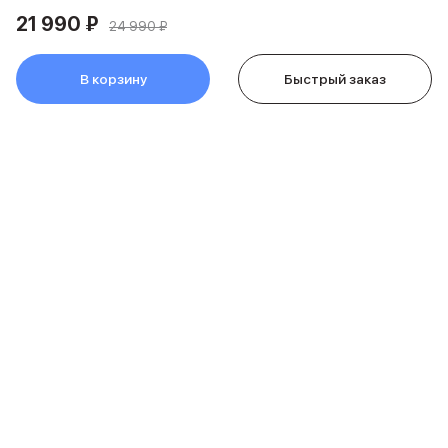
Питание и кабели
21 990 ₽
24 990 ₽
Зарядные устройства
Внешние аккумуляторы
В корзину
Быстрый заказ
Адаптеры
Кабели
Мультимедиа
Акустические системы
Наушники
Защита устройства
Защитные стекла
Ремешки для часов
Сумки и рюкзаки
Поисковые трекеры
Чехлы
Наклейки
Ремешки для iPhone
О компании
Аксессуары для гаджетов
Пульты ДУ
Покупателям
Аксессуары для игровых приставок
Держатели и подставки