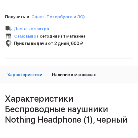
Внешние аккумуляторы
Кабели Lightning
Получить в
Санкт-Петербурге и ЛО
USB-C кабели
3D Стикеры
Доставка
завтра
Ремешки для смартфонов
Самовывоз
сегодня из 1 магазина
Кардхолдеры MagSafe
Пункты выдачи от 2 дней, 600 ₽
iPad
iPad Pro
iPad Pro 13″
iPad Pro 11″
iPad Air
Характеристики
Наличие в магазинах
iPad Air 13″
iPad Air 11″
iPad Air 10.9″
Характеристики
iPad
iPad 11″
Беспроводные наушники
iPad mini
Nothing Headphone (1), черный
Объем памяти iPad
iPad 2048 Gb
iPad 1024 Gb