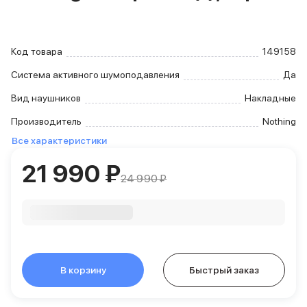
iPhone 15 Pro Max
iPhone 15 Pro
iPhone 15 Plus
Код товара
149158
iPhone 15
iPhone 14
Система активного шумоподавления
Да
iPhone 14 Plus
Вид наушников
Накладные
iPhone 14
Объем памяти
Производитель
Nothing
iPhone 2048 Gb
Все характеристики
iPhone 1024 Gb
21 990 ₽
iPhone 512 Gb
24 990 ₽
iPhone 256 Gb
iPhone 128 Gb
Аксессуары для iPhone
AirPods
Чехлы для iPhone
Защитные стекла для iPhone
В корзину
Держатели для смартфонов
Быстрый заказ
Беспроводные зарядные устройства
Сетевые зарядные устройства