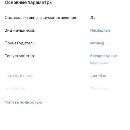
iPad 512 Gb
Основные параметры
iPad 256 Gb
iPad 128 Gb
Система активного шумоподавления
:
Да
Аксессуары для iPad
Чехлы для iPad
Вид наушников
:
Накладные
Защитные стекла для iPad
Беспроводные зарядные устройства
Производитель
:
Nothing
Сетевые зарядные устройства
Кабели
Тип устройства
:
Беспроводные
Внешние аккумуляторы
наушники
Клавиатуры для iPad
Стилусы
Подходит для
:
для iMac
3D Стикеры
Баннер ПВЗ
Крепление
:
Оголовье
Баннер гарантия
Баннер доставка
Читать полностью
Mac
MacBook Pro
MacBook Pro M5 Max
MacBook Pro M5 Pro
MacBook Pro M5