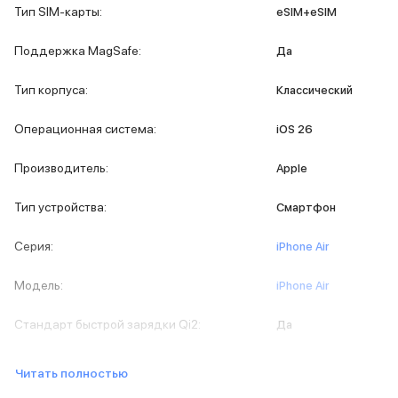
iPad 512 Gb
Тип SIM-карты
:
eSIM+eSIM
iPad 256 Gb
iPad 128 Gb
Поддержка MagSafe
:
Да
Аксессуары для iPad
Чехлы для iPad
Тип корпуса
:
Классический
Защитные стекла для iPad
Беспроводные зарядные устройства
Операционная система
:
iOS 26
Сетевые зарядные устройства
Кабели
Производитель
:
Apple
Внешние аккумуляторы
Клавиатуры для iPad
Тип устройства
:
Смартфон
Стилусы
3D Стикеры
Серия
:
iPhone Air
Баннер ПВЗ
Баннер гарантия
Модель
:
iPhone Air
Баннер доставка
Mac
Стандарт быстрой зарядки Qi2
:
Да
MacBook Pro
MacBook Pro M5 Max
Читать полностью
MacBook Pro M5 Pro
MacBook Pro M5