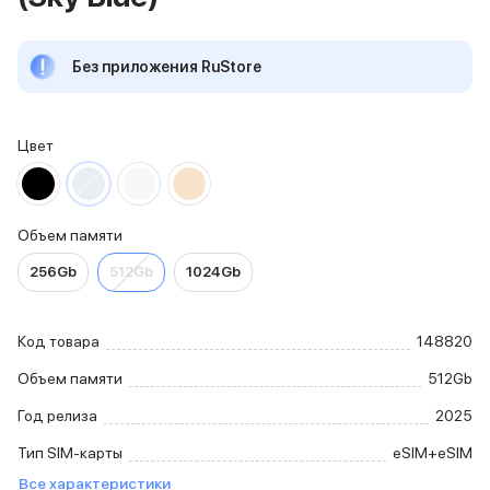
iPhone 15 Pro Max
iPhone 15 Pro
Без приложения RuStore
iPhone 15 Plus
iPhone 15
iPhone 14
iPhone 14 Plus
Цвет
iPhone 14
Объем памяти
iPhone 2048 Gb
Объем памяти
iPhone 1024 Gb
iPhone 512 Gb
256Gb
512Gb
1024Gb
iPhone 256 Gb
iPhone 128 Gb
Аксессуары для iPhone
Код товара
148820
AirPods
Объем памяти
512Gb
Чехлы для iPhone
Защитные стекла для iPhone
Год релиза
2025
Держатели для смартфонов
Тип SIM-карты
eSIM+eSIM
Беспроводные зарядные устройства
Сетевые зарядные устройства
Все характеристики