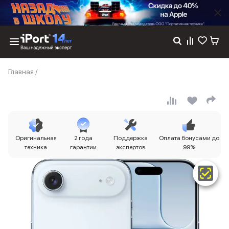
Каталог
Главная
/
Dyson
Фены
Выпрямители
Стайлеры
Пылесосы
Баннер пвз
Оригинальная
2 года
Поддержка
Оплата бонусами до
сплит
техника
гарантии
экспертов
99%
Баннер гарантия
Баннер доставка
iPhone 17
iPhone 17
iPhone 17e
iPhone 17 Pro
iPhone 17 Pro Max