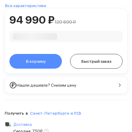
Внешние аккумуляторы
Все характеристики
Кабели Lightning
94 990 ₽
USB-C кабели
120 690 ₽
3D Стикеры
Ремешки для смартфонов
Кардхолдеры MagSafe
iPad
iPad Pro
iPad Pro 13″
В корзину
Быстрый заказ
iPad Pro 11″
iPad Air
iPad Air 13″
iPad Air 11″
Нашли дешевле? Снизим цену
iPad Air 10.9″
iPad
iPad 11″
iPad mini
Получить в
Санкт-Петербурге и ЛО
2024
2021
Доставка
Объем памяти iPad
Сегодня
,
750
₽