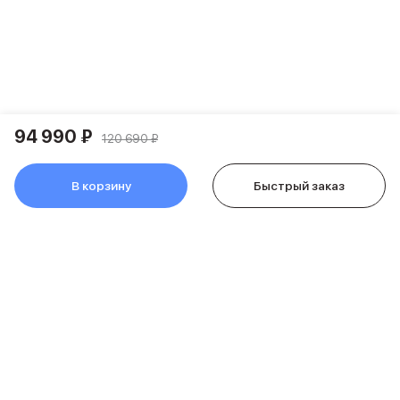
Аксессуары для гаджетов
Пульты ДУ
Аксессуары для игровых приставок
Держатели и подставки
Держатели для смартфонов
Баннер ПВЗ
Смартфоны
94 990 ₽
120 690 ₽
Смартфоны Huawei
Складные смартфоны
Смартфоны Samsung
В корзину
Быстрый заказ
Аксессуары для смартфонов
USB-C кабели
Внешние аккумуляторы
Автомобильные зарядные устройства
Сетевые зарядные устройства
3D Стикеры
бренды
Huawei
Samsung
Google