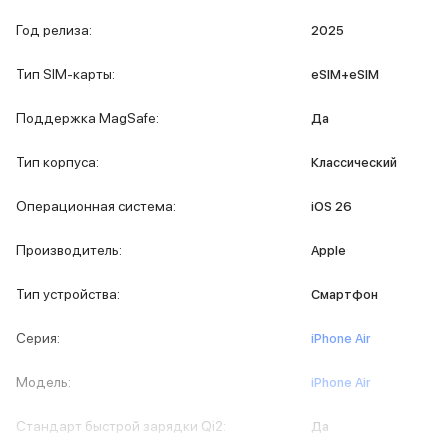
MacBook Pro M5 Max
Год релиза
:
2025
MacBook Pro M5 Pro
MacBook Pro M5
Тип SIM-карты
:
eSIM+eSIM
MacBook Pro M4 Max
MacBook Neo
Поддержка MagSafe
:
Да
MacBook Air
MacBook Air M5
Тип корпуса
:
Классический
MacBook Air M4
MacBook Air M3
Операционная система
:
iOS 26
MacBook Air M2
iMac
Производитель
:
Apple
Mac mini
Аксессуары для Mac
Тип устройства
:
Смартфон
Чехлы для MacBook
Сумки и рюкзаки
Серия
:
iPhone Air
Мыши
Клавиатуры
Модель
:
iPhone Air
Кабели
Внешние накопители
Стандарт быстрой зарядки Qi2
:
Да
Мультипортовые адаптеры