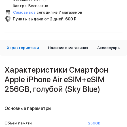
iPad 2048 Gb
Завтра
, Бесплатно
iPad 1024 Gb
Самовывоз
сегодня из 7 магазинов
iPad 512 Gb
Пункты выдачи от 2 дней, 600 ₽
iPad 256 Gb
iPad 128 Gb
iPad 64 Gb
Аксессуары для iPad
Чехлы для iPad
Характеристики
Наличие в магазинах
Аксессуары
Защитные стекла для iPad
Беспроводные зарядные устройства
Сетевые зарядные устройства
Характеристики Смартфон
Кабели
Внешние аккумуляторы
Apple iPhone Air eSIM+eSIM
Клавиатуры для iPad
256GB, голубой (Sky Blue)
Стилусы
3D Стикеры
Баннер ПВЗ
Баннер гарантия
Основные параметры
Баннер доставка
Mac
Объем памяти
:
256Gb
MacBook Pro