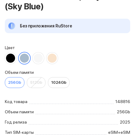
(Sky Blue)
iPhone 15 Pro Max
iPhone 15 Pro
iPhone 15 Plus
Без приложения RuStore
iPhone 15
iPhone 14
iPhone 14 Plus
iPhone 14
Цвет
Объем памяти
iPhone 2048 Gb
iPhone 1024 Gb
Объем памяти
iPhone 512 Gb
iPhone 256 Gb
256Gb
512Gb
1024Gb
iPhone 128 Gb
Аксессуары для iPhone
AirPods
Код товара
148816
Чехлы для iPhone
Объем памяти
256Gb
Защитные стекла для iPhone
Держатели для смартфонов
Год релиза
2025
Беспроводные зарядные устройства
Сетевые зарядные устройства
Тип SIM-карты
eSIM+eSIM