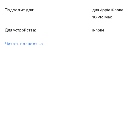
iPad 512 Gb
iPad 256 Gb
Подходит для
:
для Apple iPhone
iPad 128 Gb
16 Pro Max
Аксессуары для iPad
Чехлы для iPad
Для устройства
:
iPhone
Защитные стекла для iPad
Беспроводные зарядные устройства
Читать полностью
Сетевые зарядные устройства
Кабели
Внешние аккумуляторы
Клавиатуры для iPad
Стилусы
3D Стикеры
Баннер ПВЗ
Баннер гарантия
Баннер доставка
Mac
MacBook Pro
MacBook Pro M5 Max
MacBook Pro M5 Pro
MacBook Pro M5