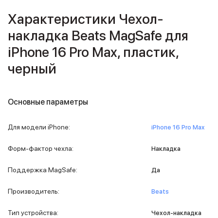
Внешние аккумуляторы
Характеристики Чехол-
Кабели Lightning
USB-C кабели
накладка Beats MagSafe для
3D Стикеры
iPhone 16 Pro Max, пластик,
Ремешки для смартфонов
Кардхолдеры MagSafe
черный
iPad
iPad Pro
iPad Pro 13″
Основные параметры
iPad Pro 11″
iPad Air
iPad Air 13″
Для модели iPhone
:
iPhone 16 Pro Max
iPad Air 11″
iPad Air 10.9″
Форм-фактор чехла
:
Накладка
iPad
iPad 11″
Поддержка MagSafe
:
Да
iPad mini
Объем памяти iPad
Производитель
:
Beats
iPad 2048 Gb
iPad 1024 Gb
Тип устройства
:
Чехол-накладка