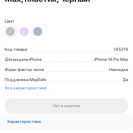
iPhone 15 Pro Max
iPhone 15 Pro
iPhone 15 Plus
Цвет
iPhone 15
iPhone 14
iPhone 14 Plus
iPhone 14
Код товара
145214
Объем памяти
iPhone 2048 Gb
Для модели iPhone
iPhone 16 Pro Max
iPhone 1024 Gb
Форм-фактор чехла
Накладка
iPhone 512 Gb
iPhone 256 Gb
Поддержка MagSafe
Да
iPhone 128 Gb
Все характеристики
Аксессуары для iPhone
AirPods
Чехлы для iPhone
Защитные стекла для iPhone
Держатели для смартфонов
Характеристики
Беспроводные зарядные устройства
Сетевые зарядные устройства