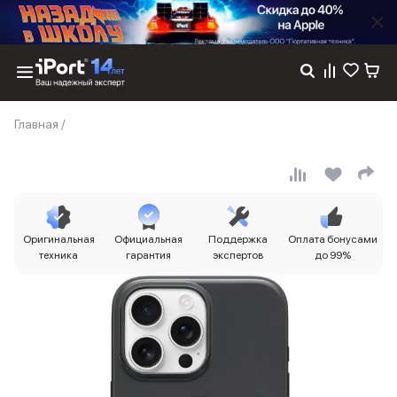
Каталог
Главная
/
Dyson
Фены
Выпрямители
Стайлеры
Пылесосы
Баннер пвз
Оригинальная
Официальная
Поддержка
Оплата бонусами
сплит
техника
гарантия
экспертов
до 99%
Баннер гарантия
Баннер доставка
iPhone 17
iPhone 17
iPhone 17e
iPhone 17 Pro
iPhone 17 Pro Max