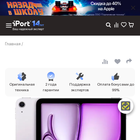
Каталог
Главная
/
Dyson
Фены
Выпрямители
Стайлеры
Пылесосы
Баннер пвз
Оригинальная
2 года
Поддержка
Оплата бонусами до
сплит
техника
гарантии
экспертов
99%
Баннер гарантия
Баннер доставка
iPhone 17
iPhone 17
iPhone 17e
iPhone 17 Pro
iPhone 17 Pro Max