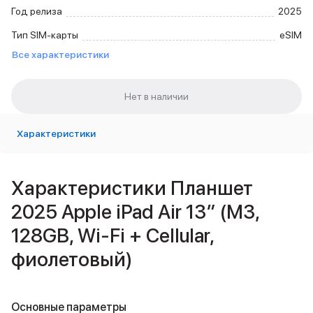
Внешние аккумуляторы
Год релиза
2025
Кабели Lightning
Тип SIM-карты
eSIM
USB-C кабели
Все характеристики
3D Стикеры
Ремешки для смартфонов
Кардхолдеры MagSafe
iPad
iPad Pro
iPad Pro 13″
Характеристики
iPad Pro 11″
iPad Air
iPad Air 13″
Характеристики Планшет
iPad Air 11″
2025 Apple iPad Air 13″ (M3,
iPad Air 10.9″
iPad
128GB, Wi-Fi + Cellular,
iPad 11″
фиолетовый)
iPad mini
2024
2021
Объем памяти iPad
Основные параметры