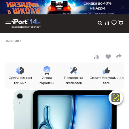
Каталог
Главная
/
Dyson
Фены
Выпрямители
Стайлеры
Пылесосы
Баннер пвз
Оригинальная
2 года
Поддержка
Оплата бонусами до
сплит
техника
гарантии
экспертов
99%
Баннер гарантия
Баннер доставка
iPhone 17
iPhone 17
iPhone 17e
iPhone 17 Pro
iPhone 17 Pro Max