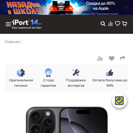
Каталог
Главная
/
Dyson
Фены
Выпрямители
Стайлеры
Пылесосы
Баннер пвз
Оригинальная
2 года
Поддержка
Оплата бонусами до
сплит
техника
гарантии
экспертов
99%
Баннер гарантия
Баннер доставка
iPhone 17
iPhone 17
iPhone 17e
iPhone 17 Pro
iPhone 17 Pro Max