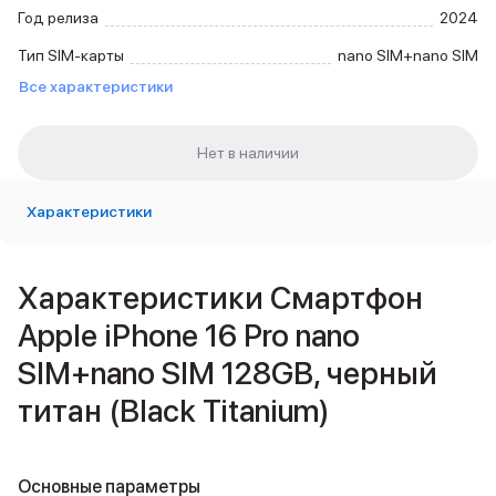
Внешние аккумуляторы
Год релиза
2024
Кабели Lightning
Тип SIM-карты
nano SIM+nano SIM
USB-C кабели
Все характеристики
3D Стикеры
Ремешки для смартфонов
Кардхолдеры MagSafe
iPad
iPad Pro
iPad Pro 13″
Характеристики
iPad Pro 11″
iPad Air
iPad Air 13″
Характеристики Смартфон
iPad Air 11″
Apple iPhone 16 Pro nano
iPad Air 10.9″
iPad
SIM+nano SIM 128GB, черный
iPad 11″
титан (Black Titanium)
iPad mini
Объем памяти iPad
iPad 2048 Gb
iPad 1024 Gb
Основные параметры