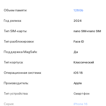
iPad 512 Gb
iPad 256 Gb
Объем памяти
:
128Gb
iPad 128 Gb
Аксессуары для iPad
Год релиза
:
2024
Чехлы для iPad
Защитные стекла для iPad
Тип SIM-карты
:
nano SIM+nano SIM
Беспроводные зарядные устройства
Сетевые зарядные устройства
Тип разблокировки
:
Face ID
Кабели
Внешние аккумуляторы
Поддержка MagSafe
:
Да
Клавиатуры для iPad
Стилусы
Тип корпуса
:
Классический
3D Стикеры
Баннер ПВЗ
Операционная система
:
iOS 18
Баннер гарантия
Баннер доставка
Производитель
:
Apple
Mac
MacBook Pro
Тип устройства
:
Смартфон
MacBook Pro M5 Max
MacBook Pro M5 Pro
Серия
:
iPhone 16
MacBook Pro M5