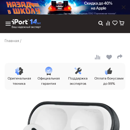
Каталог
Главная
/
Dyson
Фены
Выпрямители
Стайлеры
Пылесосы
Баннер пвз
Оригинальная
Официальная
Поддержка
Оплата бонусами
сплит
техника
гарантия
экспертов
до 99%
Баннер гарантия
Баннер доставка
iPhone 17
iPhone 17
iPhone 17e
iPhone 17 Pro
iPhone 17 Pro Max