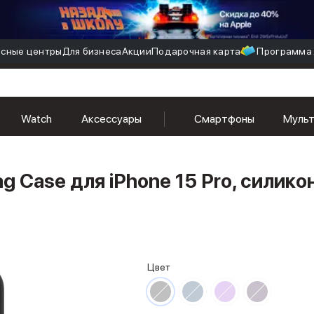
сные центры
Для бизнеса
Акции
Подарочная карта
Программа 
Watch
Аксессуары
Смартфоны
Муль
 Case для iPhone 15 Pro, силикон
Цвет