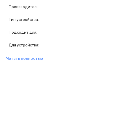
Защитные стекла для iPhone
Производитель
:
Держатели для смартфонов
Беспроводные зарядные устройства
Тип устройства
:
Сетевые зарядные устройства
Внешние аккумуляторы
Подходит для
:
Кабели Lightning
USB-C кабели
Для устройства
:
3D Стикеры
Ремешки для смартфонов
Читать полностью
Кардхолдеры MagSafe
iPad
iPad Pro
iPad Pro 13″
iPad Pro 11″
iPad Air
iPad Air 13″
iPad Air 11″
iPad Air 10.9″
iPad
iPad 11″
iPad mini