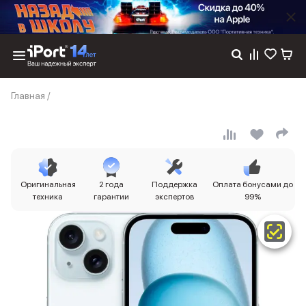
Каталог
Главная
/
Dyson
Фены
Выпрямители
Стайлеры
Пылесосы
Баннер пвз
Оригинальная
2 года
Поддержка
Оплата бонусами до
сплит
техника
гарантии
экспертов
99%
Баннер гарантия
Баннер доставка
iPhone 17
iPhone 17
iPhone 17e
iPhone 17 Pro
iPhone 17 Pro Max