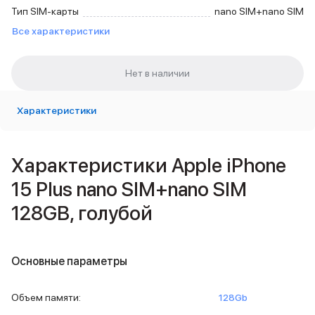
Внешние аккумуляторы
Тип SIM-карты
nano SIM+nano SIM
Кабели Lightning
Все характеристики
USB-C кабели
3D Стикеры
Ремешки для смартфонов
Кардхолдеры MagSafe
iPad
Характеристики
iPad Pro
iPad Pro 13″
iPad Pro 11″
Характеристики Apple iPhone
iPad Air
iPad Air 13″
15 Plus nano SIM+nano SIM
iPad Air 11″
128GB, голубой
iPad Air 10.9″
iPad
iPad 11″
iPad mini
Основные параметры
Объем памяти iPad
iPad 2048 Gb
Объем памяти
:
128Gb
iPad 1024 Gb