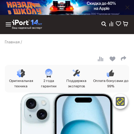
Каталог
Главная
/
Dyson
Фены
Выпрямители
Стайлеры
Пылесосы
Баннер пвз
Оригинальная
2 года
Поддержка
Оплата бонусами до
сплит
техника
гарантии
экспертов
99%
Баннер гарантия
Баннер доставка
iPhone 17
iPhone 17
iPhone 17e
iPhone 17 Pro
iPhone 17 Pro Max