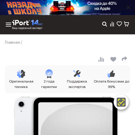
Каталог
Главная
/
Dyson
Фены
Выпрямители
Стайлеры
Пылесосы
Баннер пвз
Оригинальная
2 года
Поддержка
Оплата бонусами до
сплит
техника
гарантии
экспертов
99%
Баннер гарантия
Баннер доставка
iPhone 17
iPhone 17
iPhone 17e
iPhone 17 Pro
iPhone 17 Pro Max