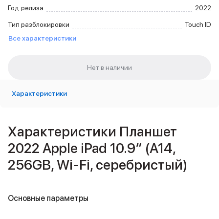
Внешние аккумуляторы
Год релиза
2022
Кабели Lightning
Тип разблокировки
Touch ID
USB-C кабели
Все характеристики
3D Стикеры
Ремешки для смартфонов
Кардхолдеры MagSafe
iPad
iPad Pro
iPad Pro 13″
Характеристики
iPad Pro 11″
iPad Air
iPad Air 13″
Характеристики Планшет
iPad Air 11″
2022 Apple iPad 10.9″ (A14,
iPad Air 10.9″
iPad
256GB, Wi-Fi, серебристый)
iPad 11″
iPad mini
Объем памяти iPad
Основные параметры
iPad 2048 Gb
iPad 1024 Gb