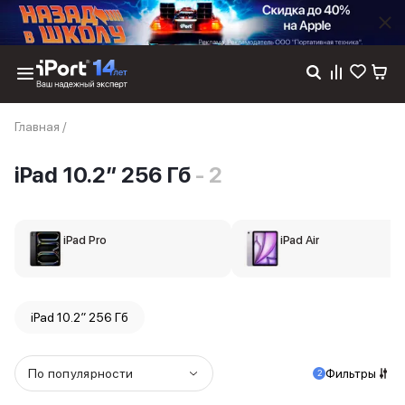
Каталог
Главная
/
Dyson
Фены
iPad 10.2″ 256 Гб
- 2
Выпрямители
Стайлеры
Пылесосы
Баннер пвз
iPad Pro
iPad Air
сплит
Баннер гарантия
Баннер доставка
iPhone 17
iPad 10.2″ 256 Гб
iPhone 17
iPhone 17e
iPhone 17 Pro
По популярности
Фильтры
2
iPhone 17 Pro Max