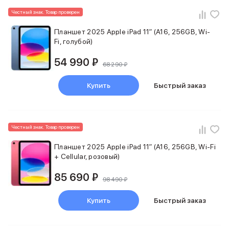
Баннер пвз
Честный знак. Товар проверен
сплит
Баннер гарантия
Планшет 2025 Apple iPad 11″ (A16, 256GB, Wi-
Баннер доставка
Fi, голубой)
iPhone
Баннер ПВЗ
54 990 ₽
68 290 ₽
Баннер гарантия
Баннер доставка
Купить
Быстрый заказ
iPhone Air
iPhone 17
iPhone 17 Pro Max
iPhone 17 Pro
Честный знак. Товар проверен
iPhone 17
Планшет 2025 Apple iPad 11″ (A16, 256GB, Wi-Fi
iPhone 17e
+ Cellular, розовый)
iPhone 16
iPhone 16 Pro Max
85 690 ₽
98 490 ₽
iPhone 16 Pro
iPhone 16 Plus
Купить
Быстрый заказ
iPhone 16
iPhone 16e
iPhone 15