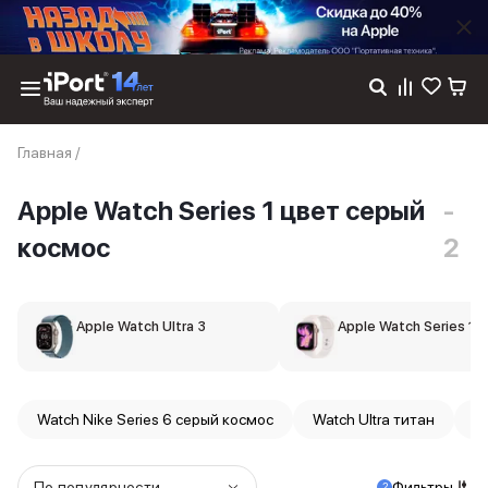
Каталог
Главная
/
Dyson
Фены
Apple Watch Series 1 цвет серый
-
Выпрямители
Стайлеры
космос
2
Пылесосы
Баннер пвз
сплит
Apple Watch Ultra 3
Баннер гарантия
Apple Watch Series 11
Баннер доставка
iPhone 17
iPhone 17
Watch Nike Series 6 серый космос
Watch Ultra титан
W
iPhone 17e
iPhone 17 Pro
iPhone 17 Pro Max
По популярности
Фильтры
2