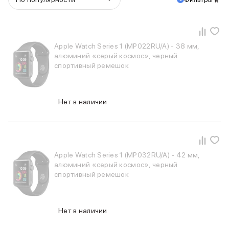
Баннер пвз
сплит
Баннер гарантия
Баннер доставка
Apple Watch Series 1 (MP022RU/A) - 38 мм,
iPhone
алюминий «серый космос», черный
Баннер ПВЗ
спортивный ремешок
Баннер гарантия
Баннер доставка
iPhone Air
Нет в наличии
iPhone 17
iPhone 17 Pro Max
iPhone 17 Pro
iPhone 17
iPhone 17e
Apple Watch Series 1 (MP032RU/A) - 42 мм,
iPhone 16
алюминий «серый космос», черный
iPhone 16 Pro Max
спортивный ремешок
iPhone 16 Pro
iPhone 16 Plus
iPhone 16
Нет в наличии
iPhone 16e
iPhone 15