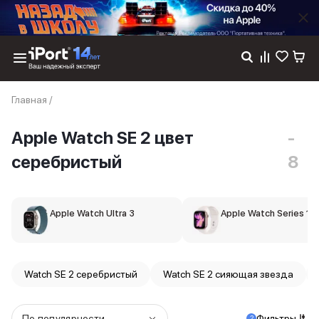
Каталог
Главная
/
Dyson
Фены
Apple Watch SE 2 цвет
-
Выпрямители
Стайлеры
серебристый
8
Пылесосы
Баннер пвз
сплит
Apple Watch Ultra 3
Баннер гарантия
Apple Watch Series 11
Баннер доставка
iPhone 17
iPhone 17
Watch SE 2 серебристый
Watch SE 2 сияющая звезда
iPhone 17e
iPhone 17 Pro
iPhone 17 Pro Max
По популярности
Фильтры
2