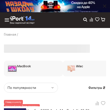
Каталог
Главная
/
Dyson
Фены
Выпрямители
Стайлеры
Пылесосы
Баннер пвз
MacBook
iMac
сплит
Баннер гарантия
Баннер доставка
iPhone 17
По популярности
Фильтры
iPhone 17
iPhone 17e
iPhone 17 Pro
Назад в школу
iPhone 17 Pro Max
Честный знак. Товар проверен