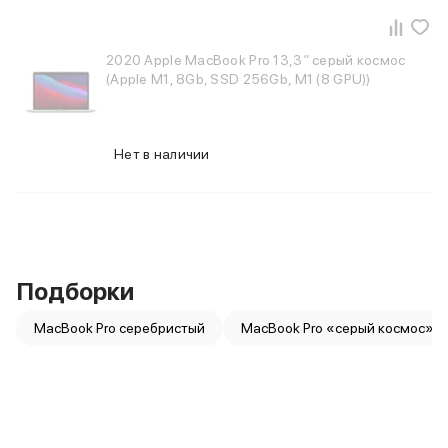
Баннер пвз
сплит
Баннер гарантия
2020 Apple MacBook Pro 13,3″ серый космос
Баннер доставка
(Apple M1, 8Gb, SSD 256Gb, M1 (8 GPU))
iPhone
Баннер ПВЗ
Баннер гарантия
Нет в наличии
Баннер доставка
iPhone Air
iPhone 17
iPhone 17 Pro Max
iPhone 17 Pro
iPhone 17
Подборки
iPhone 17e
iPhone 16
MacBook Pro серебристый
MacBook Pro «серый космос»
iPhone 16 Pro Max
iPhone 16 Pro
iPhone 16 Plus
iPhone 16
iPhone 16e
iPhone 15